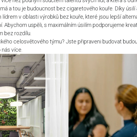
 více než pouhým součtem talentů svých lidí, a která s odho
i má a tou je budoucnost bez cigaretového kouře. Díky úsil
drem v oblasti výrobků bez kouře, které jsou lepší altern
ření. Abychom uspěli, s maximálním úsilím podporujeme kre
m bez rozdílu.
kého celosvětového týmu? Jste připraveni budovat budou
o nás více.