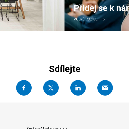
Přidej se k n
VOLNÉ POZICE
Sdílejte