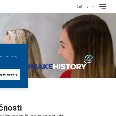
Čeština
Čeština
English
šem zařízení,
bory cookie
čnosti