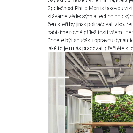
Úspěšnou může být jen firma, která je
Společnost Philip Morris takovou viz
stáváme vědeckým a technologickým lí
žen, kteří by jinak pokračovali v kou
nabízíme rovné příležitosti všem lide
Chcete být součástí opravdu dynamic
jaké to je u nás pracovat, přečtěte si 