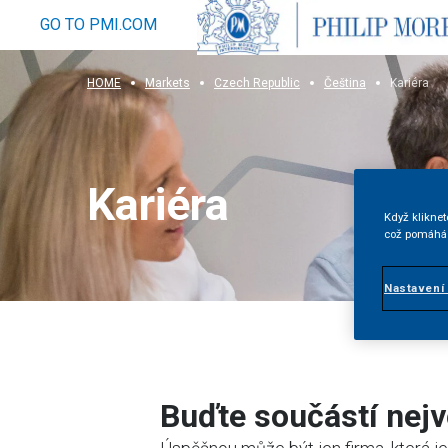
GO TO PMI.COM
HOME
Markets
Czech Republic
Čeština
Kariéra
Kariéra
Když kliknet
což pomáhá 
Nastavení
Buďte součástí nejv