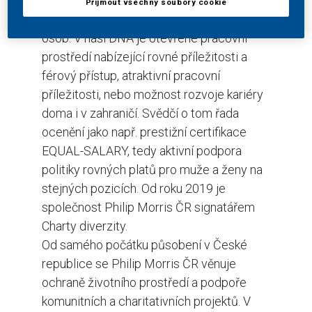
Společnost patří mezi top zaměstnavatele
Přijmout všechny soubory cookie
v regionu zaměstnávající více než 1 100
osob. V naší DNA je otevřené pracovní
prostředí nabízející rovné příležitosti a
férový přístup, atraktivní pracovní
příležitosti, nebo možnost rozvoje kariéry
doma i v zahraničí. Svědčí o tom řada
ocenění jako např. prestižní certifikace
EQUAL-SALARY, tedy aktivní podpora
politiky rovných platů pro muže a ženy na
stejných pozicích. Od roku 2019 je
společnost Philip Morris ČR signatářem
Charty diverzity.
Od samého počátku působení v České
republice se Philip Morris ČR věnuje
ochraně životního prostředí a podpoře
komunitních a charitativních projektů. V