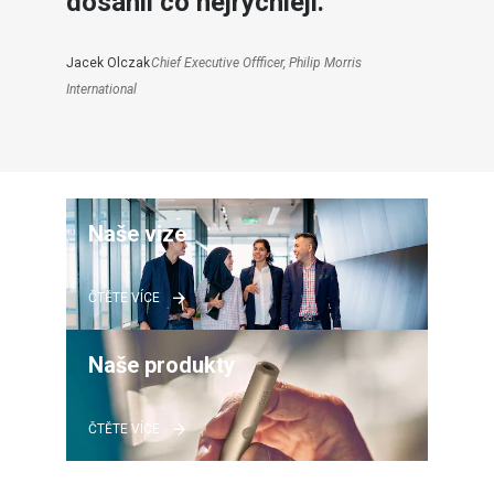
dosáhli co nejrychleji.“
Jacek Olczak
Chief Executive Offficer, Philip Morris
International
Naše vize
ČTĚTE VÍCE
Naše produkty
ČTĚTE VÍCE