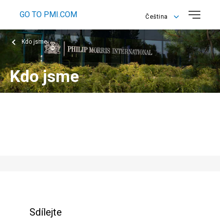
GO TO PMI.COM
Čeština
Čeština
Kdo jsme
English
Kdo jsme
Philip Morris ČR a.s., dceřiná společnost Philip Morris
International, je největším výrobcem a prodejcem tabákových a
nikotinových výrobků v Česku. Najdete nás na Burze cenných
papírů Praha.
Sdílejte