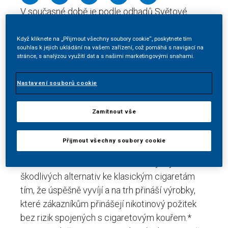
V současné době je podle odhadů Světové
zdravotnické organizace (WHO) na světě více
než jedna miliarda kuřáků a podle očekávání se
Když kliknete na „Přijmout všechny soubory cookie“, poskytnete tím
souhlas k jejich ukládání na vašem zařízení, což pomáhá s navigací na
to ani v následujících letech nijak dramaticky
stránce, s analýzou využití dat a s našimi marketingovými snahami.
nezmění. Ano, nejlepší volbou pro člověka je s
kouřením nezačínat, nebo s ním úplně přestat.
Nastavení souborů cookie
Realita je ale odlišná. Zároveň je proto
zapotřebí nabízet řešení, která představují lepší
Zamítnout vše
alternativu, než je kouření cigaret, a celkově tak
podpořit zlepšení kvality veřejného zdraví.
Přijmout všechny soubory cookie
Společnost Philip Morris (PMI) se z tohoto
důvodu dlouhodobě soustředí na vývoj méně
škodlivých alternativ ke klasickým cigaretám
tím, že úspěšně vyvíjí a na trh přináší výrobky,
které zákazníkům přinášejí nikotinový požitek
bez rizik spojených s cigaretovým kouřem.*