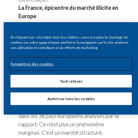
La France, épicentre du marché illicite en
India
Europe
Au sein de ce marché parallèle, l’illicite
Indonesia
atteint un niveau particulièrement
En cliquant sur « Accepter tous les cookies », vous acceptez le stockage de
préoccupant. En 2025, près de
21 milliards
Israel
cookies sur votre appareil pour améliorer la navigation sur le site, analyser
son utilisation et contribuer à nos efforts de marketing.
de cigarettes illicites ont été
Italy
consommées en France, en hausse
Paramètres des cookies
accélérée de 9 %. C’est maintenant trois
Japan
fois plus qu’au Royaume-Uni et dix fois
Tout refuser
plus qu’en Belgique.
Jordan
La France occupe ainsi une place à part en
Kazakhstan
Europe : à elle seule, elle concentre près
Autoriser tous les cookies
de 40 % des volumes illicites consommés
Korea
dans les 38 pays européens analysés par le
rapport. Ce n’est plus un phénomène
Latvia
marginal. C’est un marché structuré,