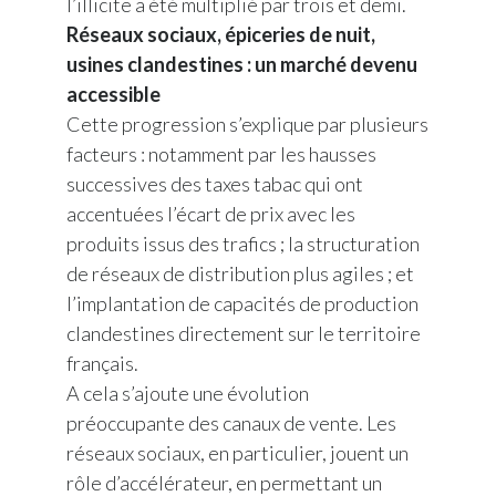
l’illicite a été multiplié par trois et demi.
Réseaux sociaux, épiceries de nuit,
Slovenia
usines clandestines : un marché devenu
South Africa
accessible
Cette progression s’explique par plusieurs
Spain
facteurs : notamment par les hausses
successives des taxes tabac qui ont
Sweden
accentuées l’écart de prix avec les
Switzerland
produits issus des trafics ; la structuration
de réseaux de distribution plus agiles ; et
Taiwan
l’implantation de capacités de production
clandestines directement sur le territoire
Thailand
français.
Tunisia
A cela s’ajoute une évolution
préoccupante des canaux de vente. Les
Turkey - PMPS
réseaux sociaux, en particulier, jouent un
rôle d’accélérateur, en permettant un
Turkey - PMTM