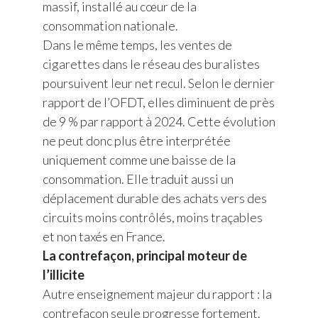
Lebanon
massif, installé au cœur de la
consommation nationale.
Lithuania
Dans le même temps, les ventes de
cigarettes dans le réseau des buralistes
Malaysia
poursuivent leur net recul. Selon le dernier
rapport de l’OFDT, elles diminuent de près
Mexico
de 9 % par rapport à 2024. Cette évolution
Morocco
ne peut donc plus être interprétée
uniquement comme une baisse de la
Netherlands
consommation. Elle traduit aussi un
déplacement durable des achats vers des
New Zealand
circuits moins contrôlés, moins traçables
Norway
et non taxés en France.
La contrefaçon, principal moteur de
Pakistan
l’illicite
Autre enseignement majeur du rapport : la
Panama
contrefaçon seule progresse fortement.