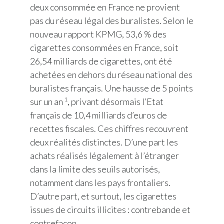
deux consommée en France ne provient
Egypt
pas du réseau légal des buralistes. Selon le
nouveau rapport KPMG, 53,6 % des
Estonia
cigarettes consommées en France, soit
Finland
26,54 milliards de cigarettes, ont été
achetées en dehors du réseau national des
France
buralistes français. Une hausse de 5 points
1
sur un an
, privant désormais l’Etat
Georgia
français de 10,4 milliards d’euros de
recettes fiscales. Ces chiffres recouvrent
Germany
deux réalités distinctes. D’une part les
Greece
achats réalisés légalement à l’étranger
dans la limite des seuils autorisés,
Guatemala
notamment dans les pays frontaliers.
D’autre part, et surtout, les cigarettes
Hong Kong
issues de circuits illicites : contrebande et
Hungary
contrefaçon.