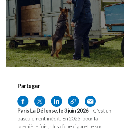
Chile
SUSTAINABILITY
China
CAREERS
Colombia
Costa Rica
Croatia
Cyprus
Czech Republic
Partager
Denmark
Paris La Défense, le 3 juin 2026
– C’est un
Dominican Republic
basculement inédit. En 2025, pour la
Ecuador
première fois, plus d’une cigarette sur