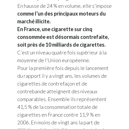
Peru
En hausse de 24 % en volume, elle s’impose
comme l’un des principaux moteurs du
Philippines
marché illicite.
En France, une cigarette sur cinq
Poland
consommée est désormais contrefaite,
soit près de 10 milliards de cigarettes.
Portugal
C’est un niveau quatre fois supérieur à la
Reunion
moyenne de l’Union européenne.
Pour la première fois depuis le lancement
Romania
du rapport il y a vingt ans, les volumes de
cigarettes de contrefaçon et de
Senegal
contrebande atteignent des niveaux
Serbia
comparables. Ensemble ils représentent
41,5 % de la consommation totale de
Singapore
cigarettes en France contre 11,9 % en
2006. En moins de vingt ans la part de
Slovakia