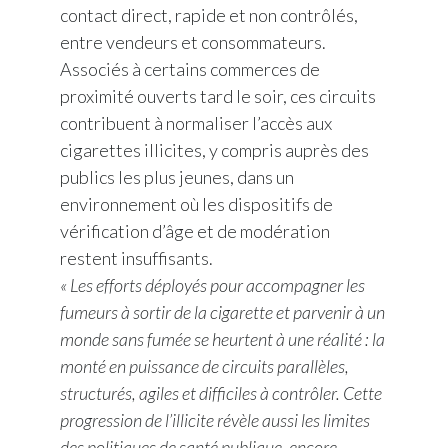
contact direct, rapide et non contrôlés,
entre vendeurs et consommateurs.
Türkiye
Associés à certains commerces de
Ukraine
proximité ouverts tard le soir, ces circuits
contribuent à normaliser l’accès aux
United Arab Emirates
cigarettes illicites, y compris auprès des
publics les plus jeunes, dans un
United Kingdom
environnement où les dispositifs de
United States
vérification d’âge et de modération
restent insuffisants.
Venezuela
« Les efforts déployés pour accompagner les
fumeurs à sortir de la cigarette et parvenir à un
Vietnam
monde sans fumée se heurtent à une réalité : la
monté en puissance de circuits parallèles,
structurés, agiles et difficiles à contrôler. Cette
progression de l’illicite révèle aussi les limites
des politiques de santé publique, encore