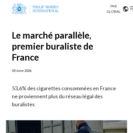
PMI
Our science
GLOBAL
Market search
Investor
Le marché parallèle,
Relations
Search input
Algeria
premier buraliste de
Sustainability
France
Argentina
ABOUT US
Careers
Australia
03 June 2026
OUR BUSINESS
Austria
53,6% des cigarettes consommées en France
OUR PROGRESS
ne proviennent plus du réseau légal des
Belgium
VIEW ALL
buralistes
OUR SCIENCE
Brazil
INVESTOR RELATIONS
Bulgaria