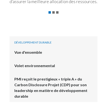
d’assurer la meilleure allocation des ressources.
Slovenia
South Africa
Spain
Sweden
DÉVELOPPEMENT DURABLE
Switzerland
Vue d'ensemble
Taiwan
Volet environnemental
Thailand
PMI reçoit le prestigieux « triple A » du
Tunisia
Carbon Disclosure Projet (CDP) pour son
leadership en matière de développement
Turkey - PMPS
durable
Turkey - PMTM