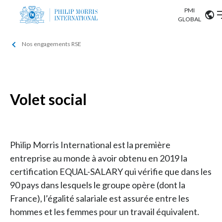
PMI
Our science
GLOBAL
Nos engagements RSE
Market search
Investor
Relations
Search input
Algeria
Sustainability
Argentina
Volet social
ABOUT US
Careers
Australia
OUR BUSINESS
Austria
Philip Morris International est la première
OUR PROGRESS
entreprise au monde à avoir obtenu en 2019 la
Belgium
VIEW ALL
certification EQUAL-SALARY qui vérifie que dans les
OUR SCIENCE
90 pays dans lesquels le groupe opère (dont la
Brazil
France), l’égalité salariale est assurée entre les
INVESTOR RELATIONS
Bulgaria
hommes et les femmes pour un travail équivalent.