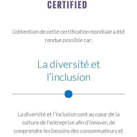
Peru
Philippines
L’obtention de cette certification mondiale a été
Poland
rendue possible car:
Portugal
La diversité et
Reunion
l’inclusion
Romania
Senegal
Serbia
La diversité et l’inclusion sont au cœur de la
La c
Singapore
culture de l’entreprise afin d’innover, de
niv
comprendre les besoins des consommateurs et
son
Slovakia