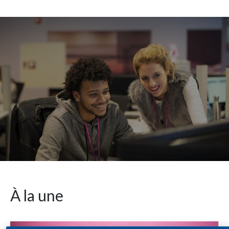
Chile
SUSTAINABILITY
China
CAREERS
Colombia
Costa Rica
Croatia
Cyprus
Czech Republic
Denmark
À la une
Dominican Republic
Ecuador