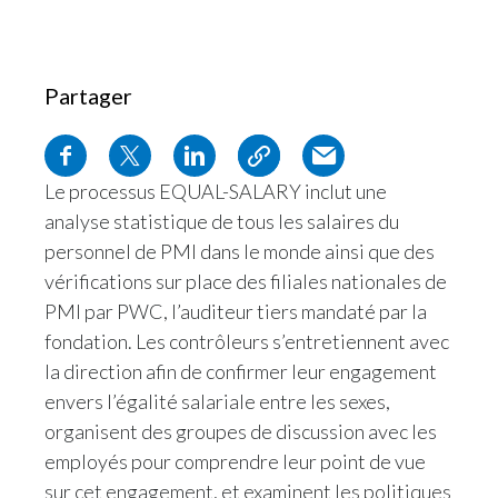
India
Partager
Indonesia
Israel
Le processus EQUAL-SALARY inclut une
Italy
analyse statistique de tous les salaires du
Japan
personnel de PMI dans le monde ainsi que des
vérifications sur place des filiales nationales de
Jordan
PMI par PWC, l’auditeur tiers mandaté par la
fondation. Les contrôleurs s’entretiennent avec
Kazakhstan
la direction afin de confirmer leur engagement
envers l’égalité salariale entre les sexes,
Korea
organisent des groupes de discussion avec les
Latvia
employés pour comprendre leur point de vue
sur cet engagement, et examinent les politiques