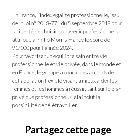
Türkiye
En France, l’index égalité professionnelle, issu
de la loi n° 2018-771 du 5 septembre 2018 pour
Ukraine
la liberté de choisir son avenir professionnel a
attribué à Philip Morris France le score de
United Arab Emirates
91/100 pour l'année 2024.
United Kingdom
Pour favoriser un équilibre sain entre vie
professionnelle et vie privée, dans le monde et
United States
en France, le groupe a conclu des accords de
collaboration flexible visant à mieux aider les
Venezuela
femmes et les hommes à réussir, tant sur le plan
Vietnam
privé que professionnel. Cela inclut la
possibilité de télétravailler.
Partagez cette page