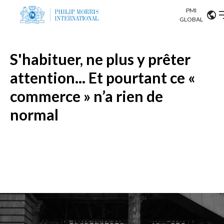
PMI
Our science
GLOBAL
Market search
Investor
S'habituer, ne plus y prêter
Relations
Search input
Algeria
attention... Et pourtant ce «
Sustainability
commerce » n’a rien de
Argentina
ABOUT US
normal
Careers
Australia
OUR BUSINESS
Austria
OUR PROGRESS
Belgium
VIEW ALL
OUR SCIENCE
Brazil
INVESTOR RELATIONS
Bulgaria