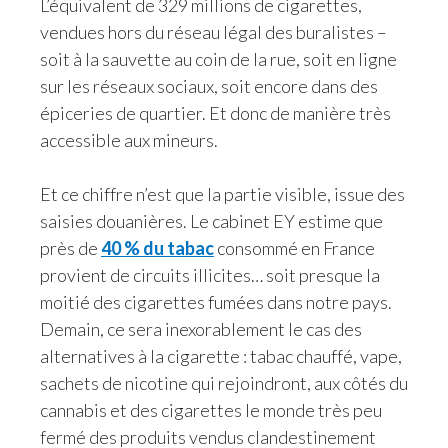
L’équivalent de 329 millions de cigarettes,
Lebanon
vendues hors du réseau légal des buralistes –
Lithuania
soit à la sauvette au coin de la rue, soit en ligne
sur les réseaux sociaux, soit encore dans des
Malaysia
épiceries de quartier. Et donc de manière très
accessible aux mineurs.
Mexico
Morocco
Et ce chiffre n’est que la partie visible, issue des
saisies douanières. Le cabinet EY estime que
Netherlands
près de
40 % du tabac
consommé en France
provient de circuits illicites… soit presque la
New Zealand
moitié des cigarettes fumées dans notre pays.
Norway
Demain, ce sera inexorablement le cas des
alternatives à la cigarette : tabac chauffé, vape,
Pakistan
sachets de nicotine qui rejoindront, aux côtés du
cannabis et des cigarettes le monde très peu
Panama
fermé des produits vendus clandestinement