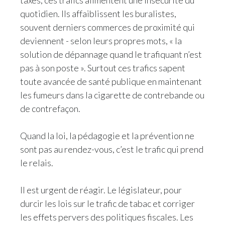
taxes, ces trafics alimentent une insécurité du
quotidien. Ils affaiblissent les buralistes,
Slovenia
souvent derniers commerces de proximité qui
South Africa
deviennent - selon leurs propres mots, « la
solution de dépannage quand le trafiquant n’est
Spain
pas à son poste ». Surtout ces trafics sapent
toute avancée de santé publique en maintenant
Sweden
les fumeurs dans la cigarette de contrebande ou
Switzerland
de contrefaçon.
Taiwan
Quand la loi, la pédagogie et la prévention ne
sont pas au rendez-vous, c’est le trafic qui prend
Thailand
le relais.
Tunisia
Il est urgent de réagir. Le législateur, pour
Turkey - PMPS
durcir les lois sur le trafic de tabac et corriger
les effets pervers des politiques fiscales. Les
Turkey - PMTM