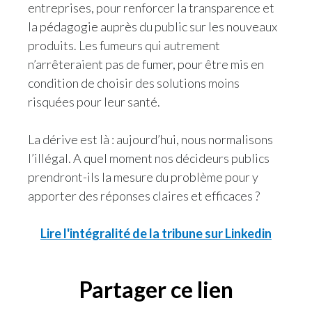
entreprises, pour renforcer la transparence et
la pédagogie auprès du public sur les nouveaux
Türkiye
produits. Les fumeurs qui autrement
Ukraine
n’arrêteraient pas de fumer, pour être mis en
condition de choisir des solutions moins
United Arab Emirates
risquées pour leur santé.
United Kingdom
La dérive est là : aujourd’hui, nous normalisons
United States
l’illégal. A quel moment nos décideurs publics
prendront-ils la mesure du problème pour y
Venezuela
apporter des réponses claires et efficaces ?
Vietnam
Lire l'intégralité de la tribune sur Linkedin
Partager ce lien