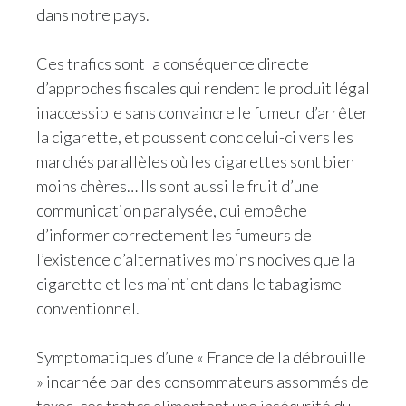
dans notre pays.
Peru
Philippines
Ces trafics sont la conséquence directe
d’approches fiscales qui rendent le produit légal
Poland
inaccessible sans convaincre le fumeur d’arrêter
la cigarette, et poussent donc celui-ci vers les
Portugal
marchés parallèles où les cigarettes sont bien
Reunion
moins chères… Ils sont aussi le fruit d’une
communication paralysée, qui empêche
Romania
d’informer correctement les fumeurs de
l’existence d’alternatives moins nocives que la
Senegal
cigarette et les maintient dans le tabagisme
conventionnel.
Serbia
Singapore
Symptomatiques d’une « France de la débrouille
» incarnée par des consommateurs assommés de
Slovakia