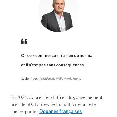
India
Indonesia
Israel
Italy
Or ce « commerce » n’a rien de normal,
Japan
et il n’est pas sans conséquences.
Jordan
Xavier Puech
Président de Philip Morris France
Kazakhstan
Korea
En 2024, d’après les chiffres du gouvernement,
près de 500 tonnes de tabac illicite ont été
Latvia
saisies par les
Douanes françaises
.