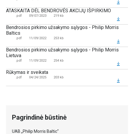
ATASKAITA DÉL BENDROVÉS AKCIJŲ IŠPIRKIMO
.pdf
09/07/2023
219 kb
Bendrosios pirkimo užsakymo sąlygos - Philip Morris
Baltics
.pdf
11/09/2022
253 kb
Bendrosios pirkimo užsakymo sąlygos - Philip Morris
Lietuva
.pdf
11/09/2022
254 kb
Rūkymas ir sveikata
.pdf
04/24/2025
203 kb
Pagrindinė būstinė
UAB „Philip Morris Baltic“