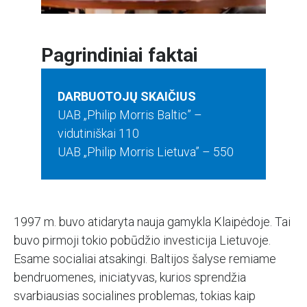
Pagrindiniai faktai
DARBUOTOJŲ SKAIČIUS
UAB „Philip Morris Baltic” –
vidutiniškai 110
UAB „Philip Morris Lietuva” – 550
1997 m. buvo atidaryta nauja gamykla Klaipėdoje. Tai
buvo pirmoji tokio pobūdžio investicija Lietuvoje.
Esame socialiai atsakingi. Baltijos šalyse remiame
bendruomenes, iniciatyvas, kurios sprendžia
svarbiausias socialines problemas, tokias kaip