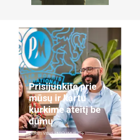
Prisijunkite prie
mūsų ir kartu
kurkime ateitį be
dūmų
ŽIŪRĖTI VISUS PASIŪLYMUS