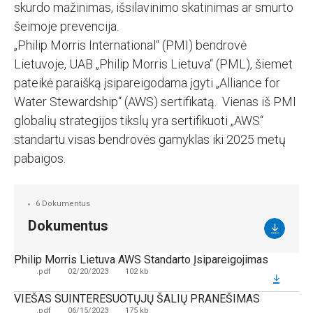
skurdo mažinimas, išsilavinimo skatinimas ar smurto
šeimoje prevencija.
„Philip Morris International“ (PMI) bendrovė
Lietuvoje, UAB „Philip Morris Lietuva“ (PML), šiemet
pateikė paraišką įsipareigodama įgyti „Alliance for
Water Stewardship“ (AWS) sertifikatą. Vienas iš PMI
globalių strategijos tikslų yra sertifikuoti „AWS“
standartu visas bendrovės gamyklas iki 2025 metų
pabaigos.
6 Dokumentus
Dokumentus
Philip Morris Lietuva AWS Standarto Įsipareigojimas
.pdf
02/20/2023
102 kb
VIEŠAS SUINTERESUOTŲJŲ ŠALIŲ PRANEŠIMAS
.pdf
06/15/2023
175 kb