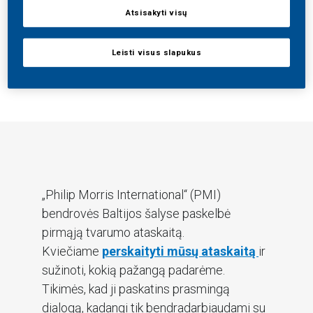
Atsisakyti visų
Leisti visus slapukus
„Philip Morris International“ (PMI)
bendrovės Baltijos šalyse paskelbė
pirmąją tvarumo ataskaitą.
Kviečiame
perskaityti mūsų ataskaitą
ir
sužinoti, kokią pažangą padarėme.
Tikimės, kad ji paskatins prasmingą
dialogą, kadangi tik bendradarbiaudami su