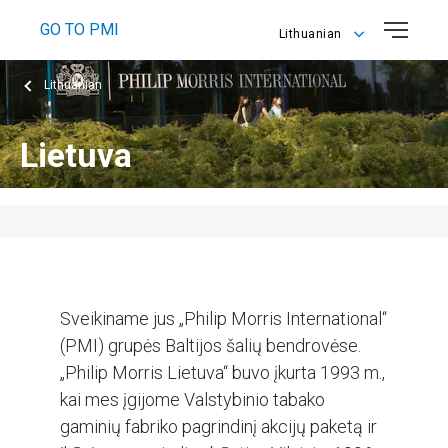
GO TO PMI
Lithuanian
English
Lithuanian
Lithuanian
Lietuva
Sveikiname jus „Philip Morris International“
(PMI) grupės Baltijos šalių bendrovėse.
„Philip Morris Lietuva“ buvo įkurta 1993 m.,
kai mes įgijome Valstybinio tabako
gaminių fabriko pagrindinį akcijų paketą ir