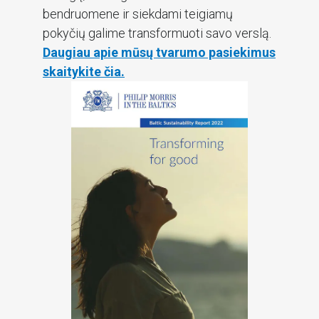
bendruomene ir siekdami teigiamų
pokyčių galime transformuoti savo verslą.
Daugiau apie mūsų tvarumo pasiekimus
skaitykite čia.