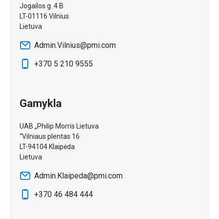
Jogailos g. 4 B
LT-01116 Vilnius
Lietuva
Admin.Vilnius@pmi.com
+370 5 210 9555
Gamykla
UAB „Philip Morris Lietuva
“Vilniaus plentas 16
LT-94104 Klaipėda
Lietuva
Admin.Klaipeda@pmi.com
+370 46 484 444