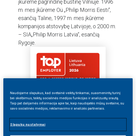
įkūrėme pagrindinę būstinę Vilniuje. 1996
m. mes įkūrėme Oü „Philip Morris Eesti“,
esančią Taline, 1997 m. mes įkūrėme
kompanijos atstovybę Latvijoje, o 2000 m.
– SIA„Philip Morris Latvia“, esančią
Rygoje.
~ 660
Naudojame slapukus, kad svetainė veiktų tinkamai, suasmenintų turinį
bei skelbimus, teiktų socialinės medijos funkcijas ir analizuotų srautą.
Taip pat dalijamės informacija apie tai, kaip naudojatės mūsų svetaine, su
Darbuotojų
savo socialinės medijos, reklamavimo ir analizės partneriais.
Slapukų nustatymai