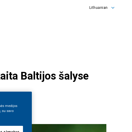
Lithuanian
English
Lithuanian
aita Baltijos šalyse
inės medijos
e, su savo
us slapukus