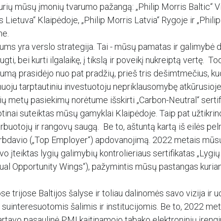
urių mūsų įmonių tvarumo pažangą: „Philip Morris Baltic“ Vil
s Lietuva“ Klaipėdoje, „Philip Morris Latvia“ Rygoje ir „Phili
ne.
s yra verslo strategija. Tai - mūsų pamatas ir galimybė d
ugti, bei kurti ilgalaikę, į tikslą ir poveikį nukreiptą vertę. 
arumą prasidėjo nuo pat pradžių, prieš tris dešimtmečius, k
oju tarptautiniu investuotoju nepriklausomybę atkūrusioje
ių metų pasiekimų norėtume išskirti „Carbon-Neutral“ sertifi
tinai suteiktas mūsų gamyklai Klaipėdoje. Taip pat užtikri
buotojų ir rangovų saugą. Be to, aštuntą kartą iš eilės pe
arbdavio („Top Employer“) apdovanojimą. 2022 metais mū
vo įteiktas lygių galimybių kontrolieriaus sertifikatas „Lygi
qual Opportunity Wings“), pažymintis mūsų pastangas kurian
e trijose Baltijos šalyse ir toliau dalinomės savo vizija ir 
s suinteresuotomis šalimis ir institucijomis. Be to, 2022 met
artavo pasaulinė PMI kaitinamojo tabako elektroninių įrengi