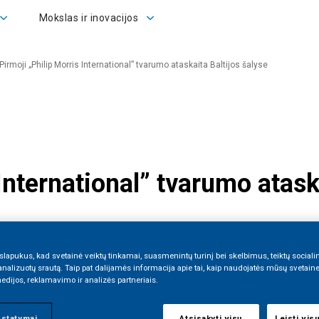
Mokslas ir inovacijos
Mokslas ir inovacijos
Pirmoji „Philip Morris International” tvarumo ataskaita Baltijos šalyse
International” tvarumo atask
apukus, kad svetainė veiktų tinkamai, suasmenintų turinį bei skelbimus, teiktų social
Baltijos šalyse paskelbė pirmąją tvarumo ataskaitą.
 analizuotų srautą. Taip pat dalijamės informacija apie tai, kaip naudojatės mūsų svetain
edijos, reklamavimo ir analizės partneriais.
ustatymai
Atsisakyti visų
Leisti vis