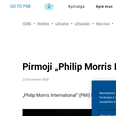
Apie mus
GO TO PMI
Apžvalga
Apie mus
HOME
Markets
Lithuania
Lithuanian
Apie mus
Pirmoji „Philip Morris 
22 December 2023
Naudojame sl
„Philip Morris International“ (PMI) bendrovės 
funkcijas ir
socialinės m
Slapukų n