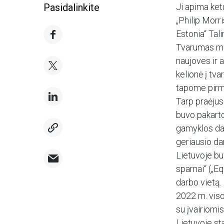
Pasidalinkite
Ji apima ket
„Philip Morri
Estonia“ Tali
Tvarumas mum
naujoves ir a
kelionė į tv
tapome pirmu
Tarp praėjus
buvo pakarto
gamyklos dar
geriausio d
Lietuvoje bu
sparnai“ („E
darbo vietą.
2022 m. visos
su įvairiomi
Lietuvoje st