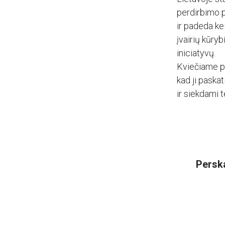
perdirbimo p
ir padeda ke
įvairių kūry
iniciatyvų.
Kviečiame pe
kad ji paska
ir siekdami 
Perska