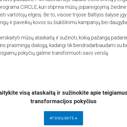
rograma CIRCLE, kuri stiprina mūsų įsipareigojimą žiedine
isti vartotojų elgesį. Be to, visose trijose Baltijos šalyse 
bingų ir paveikių kovos su šiukšlinimu kampanijų bei daugybę
rskaityti mūsų ataskaitą ir sužinoti, kokią pažangą padarė
tins prasmingą dialogą, kadangi tik bendradarbiaudami su
teigiamų pokyčių galime transformuoti savo verslą.
itykite visą ataskaitą ir sužinokite apie teigiam
transformacijos pokyčius
ATSISIŲSKITE