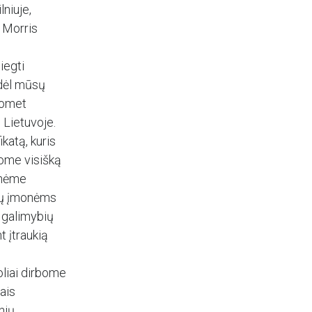
niuje,
p Morris
iegti
Todėl mūsų
uomet
 Lietuvoje.
katą, kuris
nome visišką
lnėme
sų įmonėms
ų galimybių
t įtraukią
uoliai dirbome
ais
nių