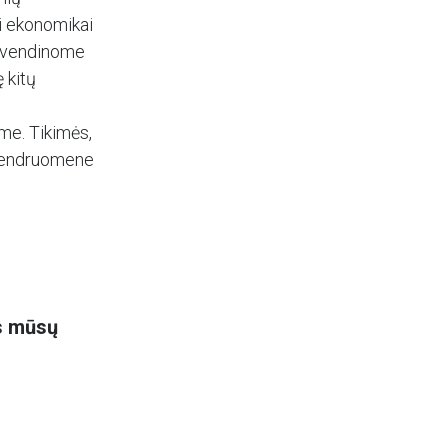
i ekonomikai
įgyvendinome
 kitų
me. Tikimės,
 bendruomene
us mūsų