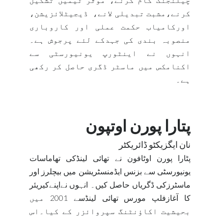
کرنے،مشبت تبدیلی لانے،
ڈیجیٹلائزیشن،
اورکامیاب حکمت عملی اور کاروباری
منصوبہ بندی کی جہدکے لئے پرجوش ہے۔
انہوں نے اینٹورپ یونیورسٹی سے
اکنامکس میں ماسٹر ڈگری حاصل کر رکھی
ہے۔
پتارا پورن اوتپون
نان ایگزیکٹو ڈائریکٹر
پٹارا پورن اوٹافون نے تھائی لینڈکی تھاماسات
یونیورسٹی سے بزنس ایڈمنسٹریشن میں بیچلرز اور
ماسٹرزکی ڈگریاں حاصل کیں۔ انہوں نےاپنےکیریئر
کا آغازفلپ مورس تھائی لینڈسے 2001 میں
بحیشیت اکاؤنٹنگ سپروائزر کے کیا۔اس