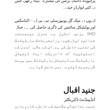
پرائیویٹ ڈائننگ بزنس کی مشترکہ بنیاد رکھی جس
نے کئی ایوارڈز جیتے۔
انہوں نے میک گل یونیورسٹی سے بی اے – اکنامکس
اور پولیٹیکل سائنس کی ڈگری حاصل کی ہے جبکہ
IMD
بزنس اسکول سے جنرل مینجمنٹ،
فنانس، لیڈرشپ،اوراسٹریٹجک مارکیٹنگ
کی تعلیم حاصل کی ہے۔اس کے علاوہ لندن کے
انسٹیٹیوٹ آف ڈائریکٹ اینڈ ڈیجیٹل
مارکیٹنگ سے ڈیجیٹل مارکیٹنگ میں پوسٹ
گریجویٹ ڈپلومہ بھی حاصل کیا ہے۔
جنید اقبال
انڈیپنڈنٹ ڈائریکٹر
جنید نتائج کی صلاحیت کے حامل، کاروباری