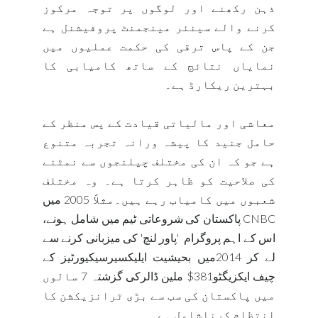
ذہن رکھنے اور لوگوں پر توجہ مرکوز
کرنے والے سینئر مینجمنٹ پروفیشنل ہے
جن کے پاس ترقی کی حکمت عملیوں میں
نمایاں نتائج کے ساتھ کامیابی کا
بہترین ریکارڈ ہے۔
معاشی اور مالیاتی قیادت کے پس منظر کے
حامل جنید کا پیشہ ورانہ تجربہ متنوع
ہے جو کہ ان کی مختلف چیلنجوں سے نمٹنے
کی صلاحیت کو ظاہر کرتا ہے۔ وہ مختلف
شعبوں میں کامیاب رہے ہیں۔مثلاََ 2005 میں
CNBC
پاکستان کی شروعاتی ٹیم میں شامل ہونے،
اس کے اہم پروگرام
'پاور لنچ' کی میزبانی کرنے سے
لے کر 2014میں بحیشیت ایلیکسیرسیکیورٹیز کے
چیف ایکزیگٹو381$ ملین ڈالرکی گزشتہ 7 سالوں
میں پاکستان کی سب سے بڑی ٹرانزیکشن کا
انتظام کرناشامل ہے۔