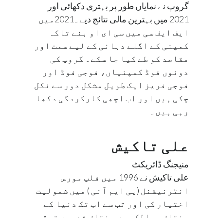
گروپ نے نمایاں طور پر بہتری دکھائی اور
2021 میں بہترین مالی نتائج دیے۔2021میں
ایف ایف سی میں سی ای او بنے تاکہ
کمپنی کے اگلے دہائی کے لیے سمت اور
مقاصد کو طے کیا جا سکے۔ گروپ کی
دونوں فوڈ کمپنیاں، فوجی فوڈ اور
فوجی فریز ایک طویل مشکل دور سے نکل
چکی ہیں اور اب اچھی کارکردگی دکھا
رہی ہیں۔
علی تاکیش
منیجنگ ڈائریکٹ
علی تاکیش نے 1996 میں فلپ مورس
انٹرنیشنل (پی ایم آئی ) میں شمولیت
اختیار کی اور تب سے اب تک دنیا کے
مختلف ممالک میں مختلف شعبوں ترقی