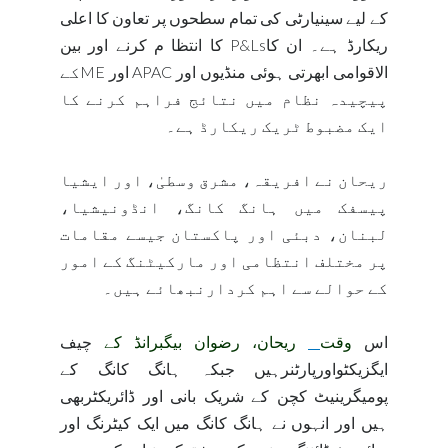
کے لیے سینیارٹی کی تمام سطحوں پر تعاون کا اعلی
ریکارڈ ہے۔ ان کا
P&Ls
کا انتظا م کرنے اور بین
الاقوامی ابھرتی ہوئی منڈیوں اور
APAC
اور
ME
کے
پیچیدہ نظام میں نتائج فراہم کرنے کا
ایک مضبوط ٹریک ریکارڈ ہے۔
ریحان نے افریقہ، مشرق وسطیٰ، اور ایشیا
پیسفک میں ہانگ کانگ، انڈونیشیا،
لبنان، دبئی اور پاکستان جیسے مقامات
پر مختلف انتظامی اور مارکیٹنگ کے امور
کے حوالے سے اہم کردارنبھائے ہیں۔
اس
وقت
ریحان، رضوان بیگ
برانڈ
کے
چیف
ایگزیکٹواورپارٹنرہیں جبکہ ہانگ کانگ کے
پومیگرینیٹ کچن کے شریک بانی اور ڈائریکٹربھی
ہیں اور انہوں نے ہانگ کانگ میں ایک کیٹرنگ اور