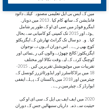
کچھ عرصہ وقفے کے بعد انہوں نے سماجی
ذمہ داری کے شعبہ میں قدم رکھا اور
2012
میں کے ایس بی ایل تعلیمی مصنوبہ کیلئے دائود
فانڈیشن کے ساتھ کام کیا۔2013 میں دوبارہ
اینگرو فوڈز میں سی ای او کے طور پر شامل
ہوئے اور 2015 تک کمپنی کو کامیابی سے بحال
کیا۔ وہ دو سال تک گرانٹ تھارنٹن کے ایگزیکٹو
کوچ بھی رہے۔ اس دوران انہوں نے نوجوان
ایگزیکٹوز/کالج چھوڑنے والوں کی رہنمائی اور
کوچنگ کرنے کے لیے وقت نکالا اور مختلف
تقریبات میں موٹیویشنل تقریریں کیں۔ 2015-
18 میں براڈکاسٹرز اور ایڈورٹائزرز کونسل کے
چیئرمین اور 2018 میں پاکستان کے پہلے ایففی
ایوارڈز کے چیئرمین رہے۔
2020 میں ایف ایف بی ایل کے سی ای او کی
حیثیت سے ذمہ داریاں سنبھالیں جس کے دوران