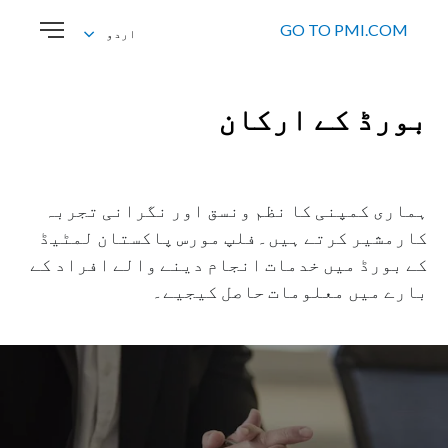
GO TO PMI.COM
اردو
English
اردو
بورڈ کے ارکان
ہماری کمپنی کا نظم ونسق اور نگرانی تجربہ
کارمشیر کرتے ہیں۔فلپ مورس پاکستان لمٹیڈ
کے بورڈ میں خدمات انجام دینے والے افراد کے
بارے میں معلومات حاصل کیجیے۔