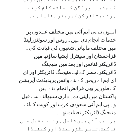
کے جذبہ اور لگن کے ساتھ کام کرتے
ہوئے متاثر کن کیریئر بنایا ہے۔
انہوں نے پی ایم آئی میں مختلف عہدوں پر
خدمات انجام دی ہیں۔روس اور سوئٹزرلینڈ
میں مختلف مالیاتی شعبوں کی قیادت کی۔
قزاخستان اور سینٹرل ایشیا ساﺅتھ میں
ڈائریکٹر فنانس اور بعد میں منیجنگ
ڈائریکٹر،مصر کے لیے منیجنگ ڈائریکٹر اور ای
ای ایم اے ریجن کے لئے وائس پریذیڈنٹ آپریشن
کے طور پر بھی فرائض انجام دئے ہیں ۔
پاکستان میں اپنی ذمہ داری سنبھالنے سے قبل
وہ پی ایم آئی سعودی عرب اور کویت کےلئے
منیجنگ ڈائریکٹر تعینات تھے
۔
پی ایم آئی میں شامل ہونے سے قبل علی
تاکیش نے سویٹزرلینڈ اور کینیڈا