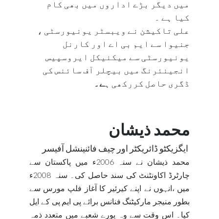
میں دیگر بڑے اداروں میں بھی کام
کیا ہے ۔
علی تاکیشن نے ویبسٹر یونیورسٹی ،
جنیوا سے ایم بی اے اور کارنل
یونیورسٹی سے میکنیکل ایروسپیس
انجینئرنگ میں بیچلر آف سائنس کی
ڈگری حاصل کررکھی ہ
ے۔
محمد ذیشان
ایگزیکٹو ڈائریکٹر اور چیف فائنینشل آفیسر
محمد ذیشان نے سنہ 2006ء میں پاکستان سے
چارٹرڈ اکاونٹنٹ کی سند حاصل کی۔ سنہ 2008ء
میں ،انہوں نے اپنے کیرئیر کا آغاز فلپ مورس سے
بطور منیجر مارکیٹنگ فنانس برائے پی ایم پی کے ایل
کیا۔ اس وقت سے وہ پورے شعبے میں متعدد ذمہ