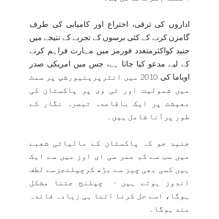
اداروں کی ترقی، اختراع اور کامیابی کی طرف
گامزن کرنے کے کئی برسوں کے تجربے کے نتیجے میں
جنید کواکثرمتعدد فورمز میں مہارت فراہم کرنے
کے لیے مدعو کیا جاتا ہے، جس میں امریکی صدر
اوباما کی 2010 میں انٹرپرینیورشپ پر سمٹ
میں شمولیت اور ٹی وی پر پاکستان کی
معیشت پر ایک باقاعدہ تبصرہ نگار کے
طور پرآنا شامل ہیں۔
جنید جو کہ پاکستان کے مالیاتی شعبے
میں سب سے کم عمر سی ای اوز میں سے ایک
ہیں کسی بھی چیز سے بڑھ کرچیلنجزسے لطف
اندوز ہوتے ہیں -
چیلنج جتنا مشکل
ہوگا، اسے حل کرنا اتنا ہی زیادہ فائدہ
مند ہوگا۔