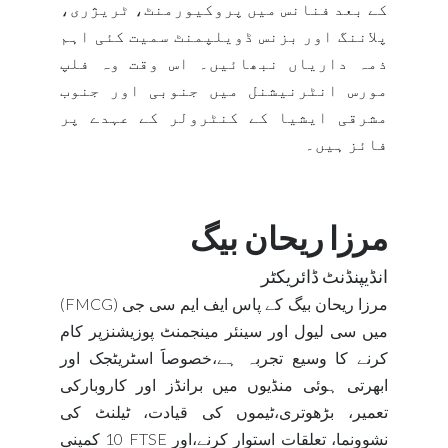
کے بعد فنانس میں پروکیورمنٹ، ٹریژری،
پلاننگ اور بزنس ڈویلپمنٹ سمیت کئی اہم
ذمہ داریاں نبھائیں۔ اس وقت وہ فلپ
مورس انٹرنیشنل میں جنوبی اور جنوب
مشرقی ایشیا کے کنٹرولر کے عہدے پر
فائز ہیں۔
مرزا ریحان بیگ
انڈیپنڈنٹ ڈائریکٹر
مرزا ریحان بیگ کے پاس ایف ایم سی جی (
FMCG
)
میں سی لیول اور سینئر مینجمنٹ پوزیشنزپر کام
کرنے کا وسیع تجربہ ہے،خصوصاََ اسٹریٹجک اور
ابھرتی ہوئی منڈیوں میں برانڈز اور کاروبارکی
تعمیر، بڑھوتری،ٹیموں کی قیادت، ٹیلنٹ کی
نشوونما، تعلقات استوار کرنے،اور
FTSE
10 کمپنی