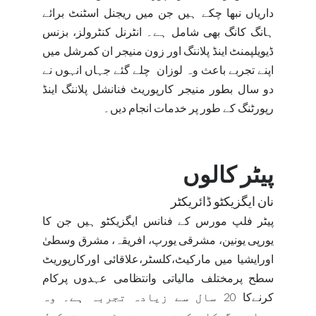
داریاں نبھا چکے ہیں جن میں ریجنل اسٹنٹ برائے
ہانگ کانگ بھی شامل ہے۔ انٹرنل کنٹرولز، بزنس
ڈیویلپمنٹ اینڈ پلاننگ اور زون منیجر ان کمرشل میں
اپنے تجربے باعث وہ لوزان
چلے گئے جہاں انہوں نے
دو سال بطور منیجر کارپوریٹ فنانشل پلاننگ اینڈ
رپورٹنگ کے طور پر خدمات انجام دیں۔
پیٹر کالوں
نان ایگزیکٹو ڈائریکٹر
پیٹر فلپ مورس کے فنانس ایگزیکٹو ہیں جن کا
یورپی یونین، مشرقی یورپ، افریقہ، مشرق وسطیٰ
اورایشیا میں مارکیٹ،کلسٹر،علاقائی اورکارپوریٹ
سطح پرمختلف مالیاتی وانتظامی عہدوں پرکام
کرنےکا 20 سال سے زیادہ تجربہ ہے۔ وہ
چیلنجنگ کام کرنے، موثر ٹیمیں تشکیل