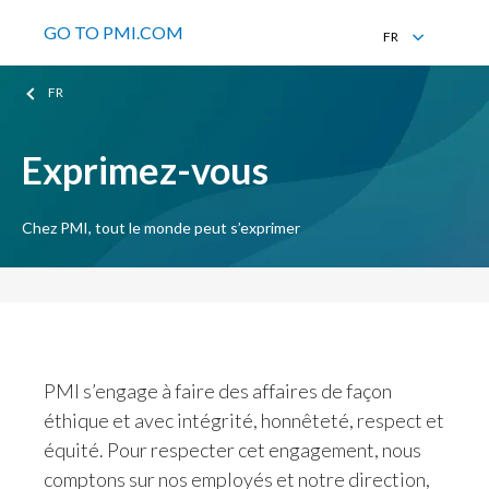
GO TO PMI.COM
FR
EN
FR
FR
Exprimez-vous
Chez PMI, tout le monde peut s’exprimer
PMI s’engage à faire des affaires de façon
éthique et avec intégrité, honnêteté, respect et
équité. Pour respecter cet engagement, nous
comptons sur nos employés et notre direction,