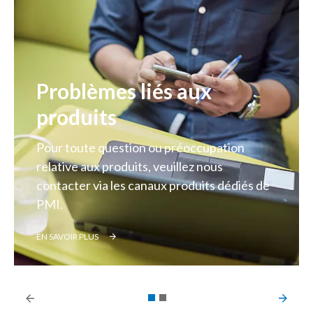
Problèmes liés aux
produits
Pour toute question ou préoccupation
relative aux produits, veuillez nous
contacter via les canaux produits dédiés de
PMI.
EN SAVOIR PLUS