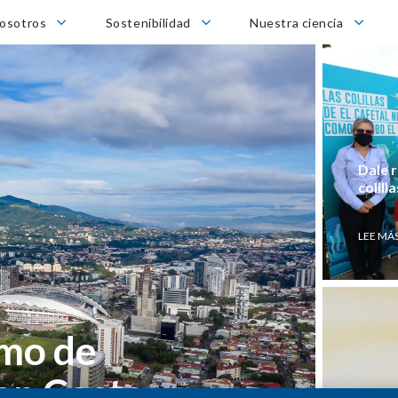
otros
Sostenibilidad
Nuestra ciencia
osotros
Sostenibilidad
Nuestra ciencia
Dale r
colilla
LEE MÁ
mo de 
en Costa 