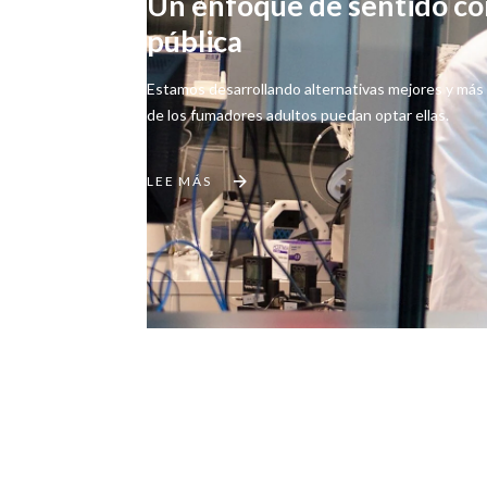
Un enfoque de sentido co
pública
Estamos desarrollando alternativas mejores y más a
de los fumadores adultos puedan optar ellas.
LEE MÁS