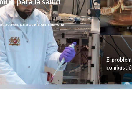
mún para la salud
tractivas, para que la gran mayoría
El problem
combustió