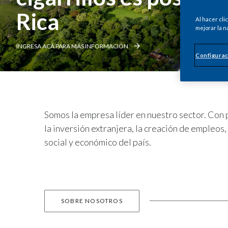
Rica
Al hacer cli
mejorar la n
INGRESA ACÁ PARA MÁS INFORMACIÓN
Configurac
Somos la empresa líder en nuestro sector. Con
la inversión extranjera, la creación de empleos,
social y económico del país.
SOBRE NOSOTROS