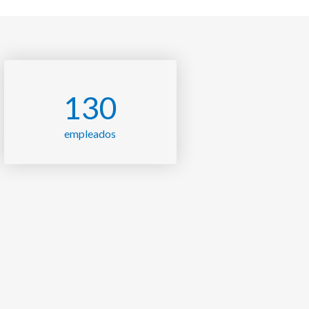
130
empleados