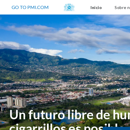
Sobre nos
GO TO PMI.COM
Inicio
Sobre n
Un futuro libre de hu
cigarrillos es posible 