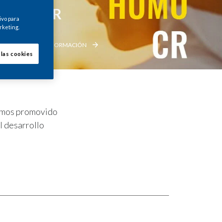
inHumoCR
ivo para
rketing.
A ACÁ PARA MÁS INFORMACIÓN
 las cookies
hemos promovido
l desarrollo