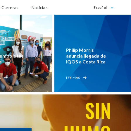
Carreras
Noticias
Español
English
Español
Philip Morris 
umbo a tus 
anuncia llegada de 
s
IQOS a Costa Rica
S
LEE MÁS