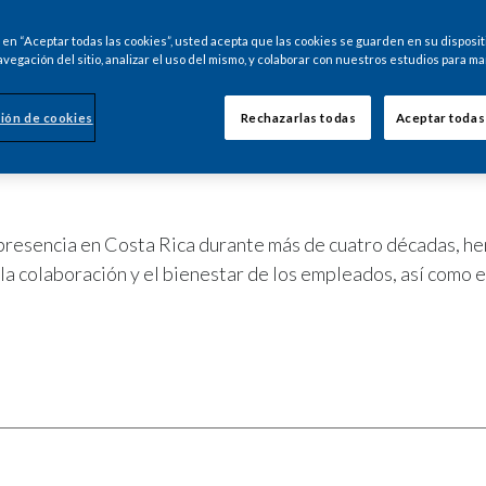
#S
c en “Aceptar todas las cookies”, usted acepta que las cookies se guarden en su disposit
avegación del sitio, analizar el uso del mismo, y colaborar con nuestros estudios para ma
INGRES
ión de cookies
Rechazarlas todas
Aceptar todas
 presencia en Costa Rica durante más de cuatro décadas, 
 la colaboración y el bienestar de los empleados, así como e