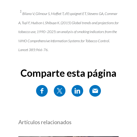
1
Bilano V, Gilmour S, Moffiet T, d'Espaignet ET, Stevens GA, Commar
A, Tuyl F, Hudson I, Shibuya K. (2015) Global trends and projections for
tobacco use, 1990–2025: an analysis of smoking indicators from the
WHO Comprehensive Information Systems for Tobacco Control.
Lancet 385:966-76.
Comparte esta página
Artículos relacionados