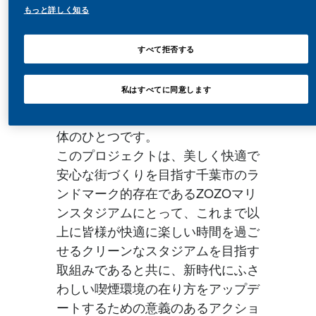
喫煙を禁止することは「努力義務」
もっと詳しく知る
から「義務」へと変わっていきま
す。また千葉市も、路上喫煙・ポイ
すべて拒否する
捨て防止条例や、市町村では初めて
となる罰則付きの受動喫煙防止条例
私はすべてに同意します
の制定など、独自の基準を設けなが
ら喫煙対策の最先端を走る地方自治
体のひとつです。
このプロジェクトは、美しく快適で
安心な街づくりを目指す千葉市のラ
ンドマーク的存在であるZOZOマリ
ンスタジアムにとって、これまで以
上に皆様が快適に楽しい時間を過ご
せるクリーンなスタジアムを目指す
取組みであると共に、新時代にふさ
わしい喫煙環境の在り方をアップデ
ートするための意義のあるアクショ