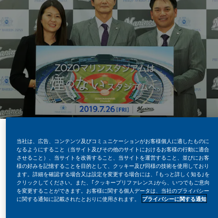
当社は、広告、コンテンツ及びコミュニケーションがお客様個人に適したものに
なるようにすること（当サイト及びその他のサイトにおけるお客様の行動に適合
させること）、当サイトを改善すること、当サイトを運営すること、並びにお客
望まない受動喫煙の防止を図るため
様の好みを記憶することを目的として、クッキー及び同様の技術を使用しており
ます。詳細を確認する場合又は設定を変更する場合には、｢もっと詳しく知る｣を
の「健康増進法」一部改正に伴い、
クリックしてください。また、｢クッキープリファレンス｣から、いつでもご意向
を変更することができます。お客様に関する個人データは、当社のプライバシー
今後、多くの方が利用する施設にと
に関する通知に記載されたとおりに使用されます。
プライバシーに関する通知
って一定の場所を除き、施設内での