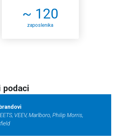
~ 120
zaposlenika
i podaci
 brandovi
EETS, VEEV, Marlboro, Philip Morris,
field