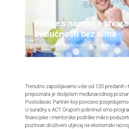
Radite s nama na stvara
budućnosti bez dima
POGLEDAJTE SVE MOGUĆNOSTI ZAPOŠLJAVANJA
Trenutno zapošljavamo više od 120 predanih i tal
prepoznata je dodjelom međunarodnog priznanj
Poslodavac Partner koji ponosno posjedujemo 
U suradnji s ACT Grupom pokrenuli smo progra
financijske i mentorske podrške mikro-poduzet
pozitivan društveni utjecaj na ekonomski razvoj