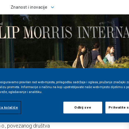
Znanost i inovacije
Znanost i inovacije
ed
siguravamo pravilan rad web-mjesta, prilagodbu sadržaja i oglasa, pružanje značajki z
lizu prometa. Informacije o načinu na koji upotrebljavate naše web-mjesto dijelimo s p
eže, oglašavanje i analitiku.
a kolačiće
Odbij sve
Prihvatite 
o.o., povezanog društva