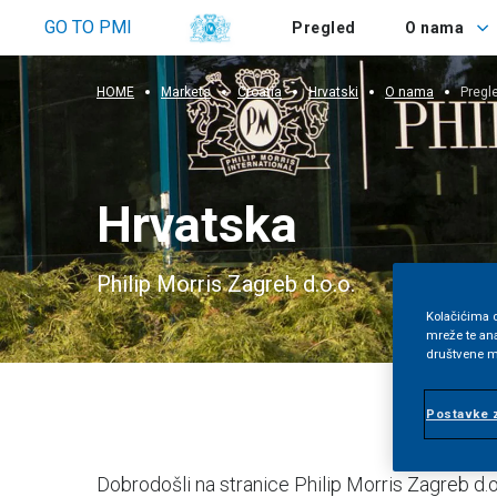
O nama
GO TO PMI
Pregled
O nama
HOME
Markets
Croatia
Hrvatski
O nama
Pregl
Hrvatska
Philip Morris Zagreb d.o.o.
Kolačićima o
mreže te ana
društvene mr
Postavke z
Dobrodošli na stranice Philip Morris Zagreb d.