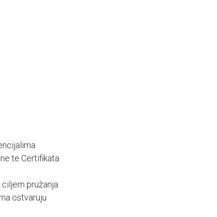
encijalima
e te Certifikata
ciljem pružanja
ima ostvaruju