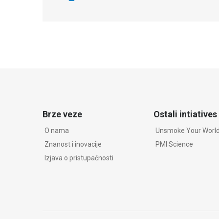
Brze veze
Ostali intiatives
O nama
Unsmoke Your Worl
Znanost i inovacije
PMI Science
Izjava o pristupačnosti