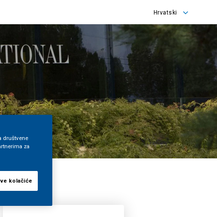
Hrvatski
English
Hrvatski
a društvene
artnerima za
sve kolačiće