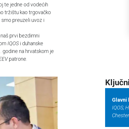
oj te jedne od vodećih
o tržištu kao trgovačko
a smo preuzeli uvoz i
 naš prvi bezdimni
ivom
IQOS
i duhanske
1. godine na hrvatskom je
EEV
patrone.
Ključn
Glavni
IQOS, H
Chester