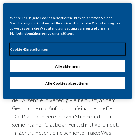
Wenn Sie auf „Alle Cookies akzeptieren“ klicken, stimmen Sie der
Speicherung von Cookies auf Ihrem Gerät zu, um die Websitenavigation
Share
zu verbessern, die Websitenutzung zu analysieren und unsere
Marketingbemühungen zu unterstützen.
Cookie-Einstellungen
Philip Morris International (PMI) und Maestro
Andrea Bocelli haben „Believe. Further" ins
Alle ablehnen
Leben gerufen – eine mehrjährige Plattform,
die einen breiteren Dialog über Fortschritt und
positive Veränderung anstoßen soll.
Alle Cookies akzeptieren
Vorgestellt wurde sie an der Torre
dell'Arsenale in Venedig – einem Ort, an dem
Geschichte und Aufbruch aufeinandertreffen.
Die Plattform vereint zwei Stimmen, die ein
gemeinsamer Glaube an Fortschritt verbindet.
Im Zentrum steht eine schlichte Frage: Was