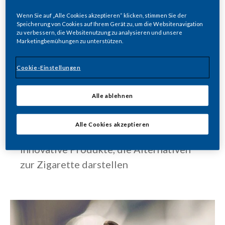
Wir sind bekannt für unsere führenden
Wenn Sie auf „Alle Cookies akzeptieren“ klicken, stimmen Sie der
Zigarettenmarken. Heute entwickeln wir
Speicherung von Cookies auf Ihrem Gerät zu, um die Websitenavigation
zu verbessern, die Websitenutzung zu analysieren und unsere
ein neues Portfolio von rauchfreien
Marketingbemühungen zu unterstützen.
Produkten mit oder ohne Tabak, die
Alternativen zur Zigarette darstellen.
Cookie-Einstellungen
Alle ablehnen
UNSER RAUCHFREIES PRODUKTANGEBOT
Alle Cookies akzeptieren
Innovative Produkte, die Alternativen
zur Zigarette darstellen