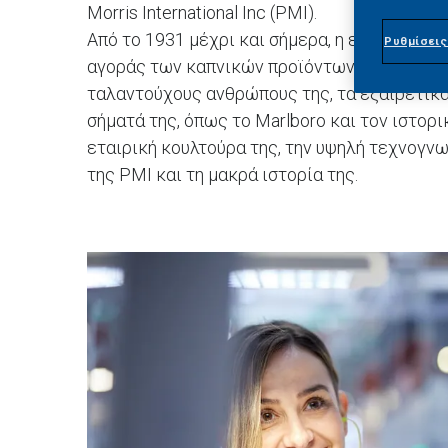
Morris International Inc (PMI).
Από το 1931 μέχρι και σήμερα, η εταιρία μας
Ρυθμίσεις
αγοράς των καπνικών προϊόντων έχοντας ω
ταλαντούχους ανθρώπους της, τα εξαιρετικά
σήματά της, όπως το Marlboro και τον ιστορι
εταιρική κουλτούρα της, την υψηλή τεχνογνω
της PMI και τη μακρά ιστορία της.