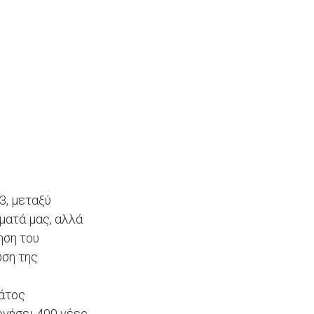
3, μεταξύ
ματά μας, αλλά
ηση του
υση της
ράτος
ργήσει 400 νέες