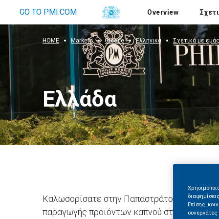
Σχετικά 
GO TO PMI.COM
Overview
Σχετ
HOME
Markets
Greece
Ελληνικά
Σχετικά με εμά
Ελλάδα
Χρησιμοποιο
διαφημίσεις
Καλωσορίσατε στην Παπαστράτος, τη μεγαλύ
Επίσης, κοι
παραγωγής προϊόντων καπνού στην Ελλάδα, θ
συνεργάτες