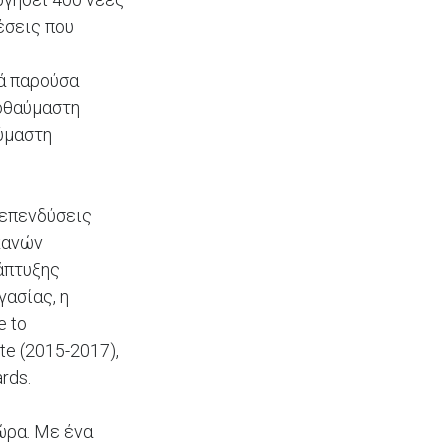
έσεις που
κά παρούσα
ιοθαύμαστη
αύμαστη
 επενδύσεις
κανών
άπτυξης
γασίας, η
e to
te (2015-2017),
rds.
ώρα. Με ένα