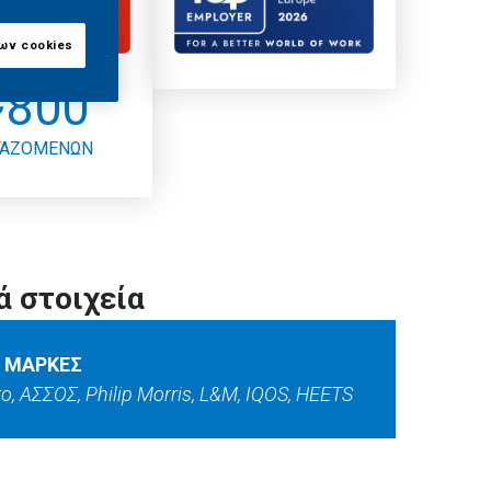
ων cookies
~800
ΓΑΖΟΜΕΝΩΝ
ά στοιχεία
Σ ΜΑΡΚΕΣ
o, ΑΣΣΟΣ, Philip Morris, L&M, IQOS, HEETS