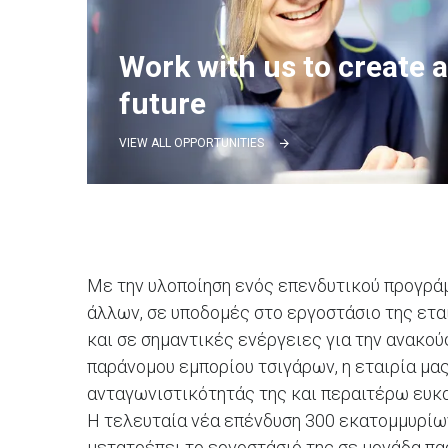
Work with us to create 
future
VIEW ALL OPPORTUNITIES
Με την υλοποίηση ενός επενδυτικού προγρά
άλλων, σε υποδομές στο εργοστάσιο της ετα
και σε σημαντικές ενέργειες για την ανακ
παράνομου εμπορίου τσιγάρων, η εταιρία μας
ανταγωνιστικότητάς της και περαιτέρω ευκα
Η τελευταία νέα επένδυση 300 εκατομμυρίω
μετατρέπει το εργοστάσιό της σε μονάδα πα