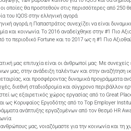
 οι οποίες θα προστεθούν στις περισσότερες από 250 θ
ία του IQOS στην ελληνική αγορά.
ηνική αγορά, η Παπαστράτος συνεχίζει να είναι δυναμι
μία και κοινωνία. Το 2016 αναδείχθηκε στην #1 Πιο Αξ
ό το περιοδικό Fortune και το 2017 ως η #1 Πιο Αξιοθ
τική μας επιτυχία είναι οι άνθρωποί μας. Με συνεχείς
ων μας, στην ανάδειξη ταλέντων και στην αναζήτηση ι
εταιρίας, και προσφέροντας δυναμικά προγράμματα αν
οχές, διεθνή σταδιοδρομία και σύγχρονο περιβάλλον ερ
εί ως εξαιρετικός χώρος εργασίας από το Great Plac
και ως Κορυφαίος Εργοδότης από το Top Employer Institu
γράμματα ανάπτυξης εργαζομένων από τον θεσμό HR Awa
ωνία:
 ανθρώπους μας, νοιαζόμαστε για την κοινωνία και τη χ