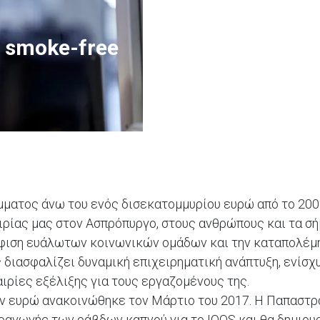
a smoke-free
μματος άνω του ενός δισεκατομμυρίου ευρώ από το 200
ιρίας μας στον Ασπρόπυργο, στους ανθρώπους και τα σή
ούφιση ευάλωτων κοινωνικών ομάδων και την καταπολέμ
 διασφαλίζει δυναμική επιχειρηματική ανάπτυξη, ενίσχ
ιρίες εξέλιξης για τους εργαζομένους της.
ν ευρώ ανακοινώθηκε τον Μάρτιο του 2017. Η Παπαστ
ραγωγής των ράβδων καπνού για το IQOS και θα δημιου