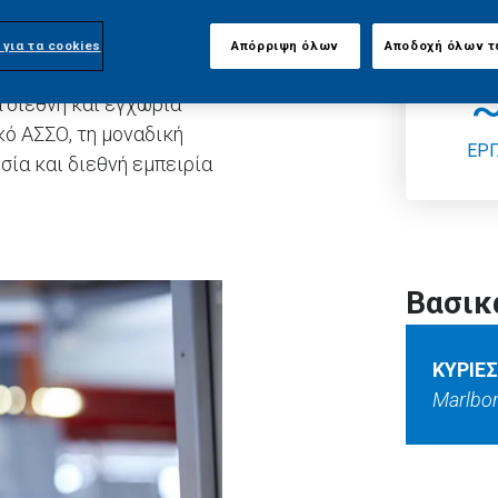
 ηγείται της ελληνικής
 για τα cookies
Απόρριψη όλων
Αποδοχή όλων τ
ς εφόδια τους
 διεθνή και εγχώρια
κό ΑΣΣΟ, τη μοναδική
ΕΡ
σία και διεθνή εμπειρία
Βασικ
ΚΥΡΙΕ
Marlbor