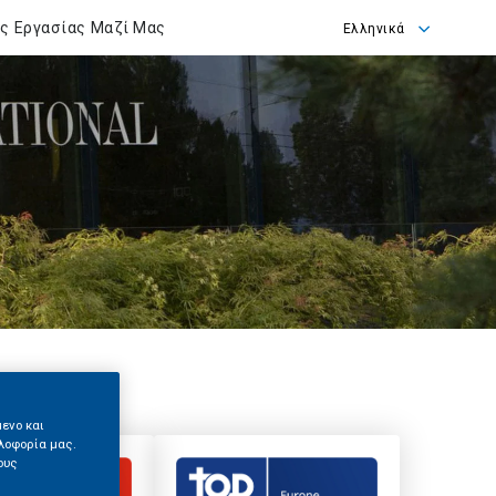
ες Εργασίας Μαζί Μας
Ελληνικά
Ελληνικά
English
μενο και
λοφορία μας.
ους