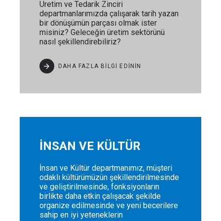
Üretim ve Tedarik Zinciri
departmanlarımızda çalışarak tarih yazan
bir dönüşümün parçası olmak ister
misiniz? Geleceğin üretim sektörünü
nasıl şekillendirebiliriz?
DAHA FAZLA BİLGİ EDİNİN
İNSAN VE KÜLTÜR
İnsan ve Kültür departmanımız, müşteri
odaklı kültürümüzün şekillendirilmesinde
ve geliştirilmesinde, fonksiyonların
birlikte daha etkin çalışacak şekilde
organize edilmesinde ve yeni becerilere
sahip en iyi yeteneklerin