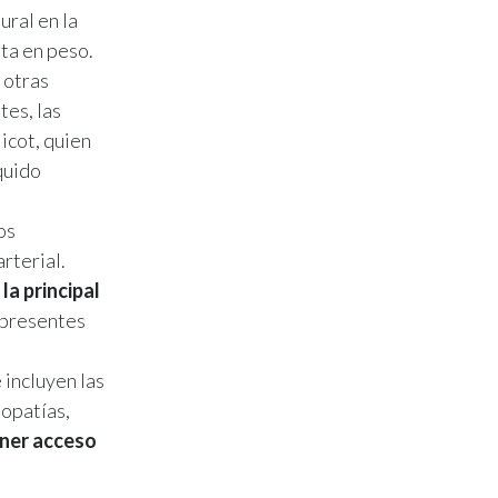
ural en la
nta en peso.
 otras
tes, las
icot, quien
íquido
os
rterial.
la principal
 presentes
 incluyen las
iopatías,
ener acceso