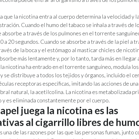
la que la nicotina entra al cuerpo determina la velocidad y l
stración. Cuando el humo del tabaco se inhala a través de los
se absorbe a través de los pulmones en el torrente sanguíneo
0 a 20 segundos. Cuando se absorbe a través de la piel a t
ravés de la boca y el estómago al masticar chicles de nicotin
absorbe más lentamente y, por lo tanto, tarda más en llegar 
la nicotina ha entrado en el torrente sanguíneo, modula lo
 se distribuye a todos los tejidos y órganos, incluido el cer
éculas receptoras específicas, imitando las acciones de una
bral natural, la acetilcolina. La nicotina es metabolizada p
o y es eliminada constantemente por el cuerpo.
pel juega la nicotina es las
tivas al cigarrillo libres de hum
es una de las razones por las que las personas fuman, junto c