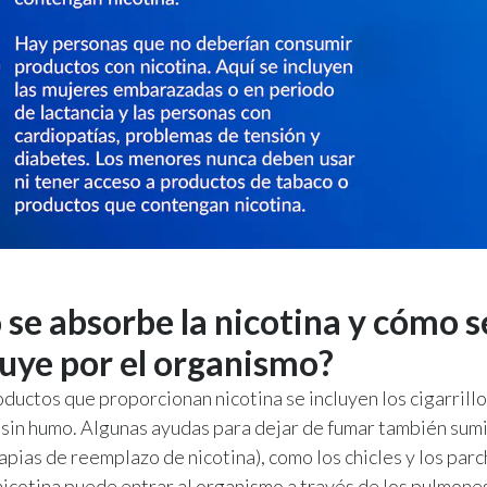
se absorbe la nicotina y cómo s
buye por el organismo?
oductos que proporcionan nicotina se incluyen los cigarrillo
 sin humo. Algunas ayudas para dejar de fumar también sum
rapias de reemplazo de nicotina), como los chicles y los par
 nicotina puede entrar al organismo a través de los pulmones,