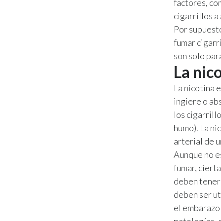
factores, co
cigarrillos 
Por supuesto
fumar cigarr
son solo par
La nico
La nicotina 
ingiere o ab
los cigarrill
humo). La ni
arterial de 
Aunque no es
fumar, ciert
deben tener 
deben ser ut
el embarazo 
patologías, 