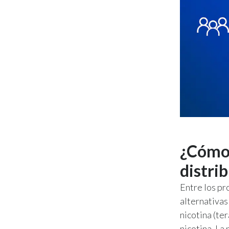
¿Cómo 
distri
Entre los pr
alternativas
nicotina (te
nicotina. La