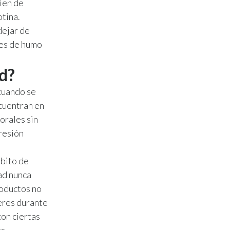
bien de
otina.
dejar de
res de humo
ud?
 cuando se
ncuentran en
 orales sin
presión
ábito de
ad nunca
roductos no
eres durante
con ciertas
as