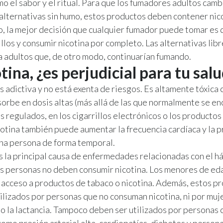
mo el sabor y el ritual. Para que los fumadores adultos cam
a alternativas sin humo, estos productos deben contener nic
, la mejor decisión que cualquier fumador puede tomar es 
illos y consumir nicotina por completo. Las alternativas lib
a adultos que, de otro modo, continuarían fumando.
tina, ¿es perjudicial para tu sal
es adictiva y no está exenta de riesgos. Es altamente tóxica
sorbe en dosis altas (más allá de las que normalmente se e
os regulados, en los cigarrillos electrónicos o los productos
cotina también puede aumentar la frecuencia cardíaca y la 
una persona de forma temporal.
 la principal causa de enfermedades relacionadas con el h
as personas no deben consumir nicotina. Los menores de ed
acceso a productos de tabaco o nicotina. Además, estos p
ilizados por personas que no consuman nicotina, ni por muj
o la lactancia. Tampoco deben ser utilizados por personas 
como presión arterial alta, cardiopatías, diabetes y person