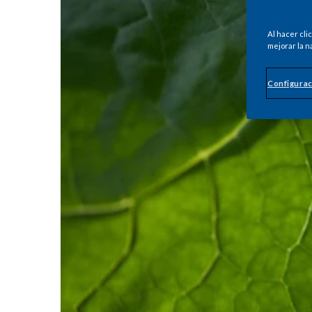
Al hacer cli
mejorar la n
Configurac