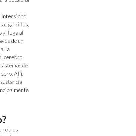
a intensidad
 cigarrillos,
 y llega al
ravés de un
a, la
al cerebro.
s sistemas de
ebro. Allí,
 sustancia
rincipalmente
o?
on otros