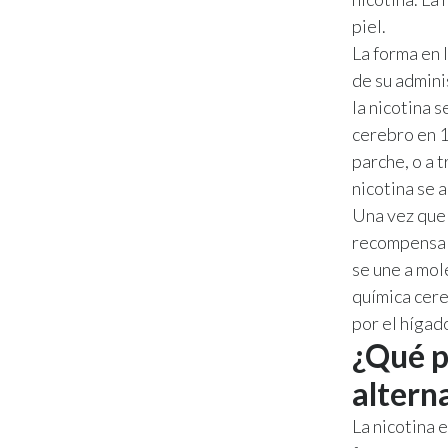
piel.
La forma en 
de su admini
la nicotina 
cerebro en 1
parche, o a t
nicotina se 
Una vez que 
recompensa y
se une a mol
química cere
por el hígad
¿Qué pa
alterna
La nicotina 