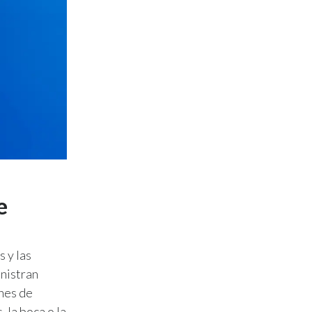
e
s y las
inistran
ches de
 la boca o la