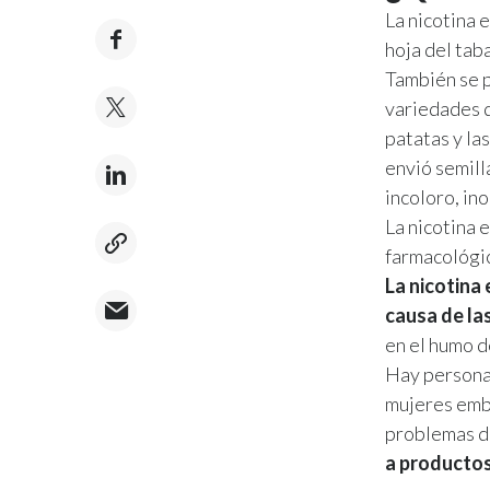
La nicotina 
hoja del tab
También se p
variedades d
patatas y la
envió semilla
incoloro, in
La nicotina 
farmacológic
La nicotina 
causa de la
en el humo de
Hay personas
mujeres emba
problemas d
a productos