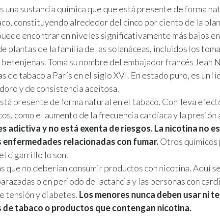
es una sustancia química que que está presente de forma nat
aco, constituyendo alrededor del cinco por ciento de la pla
uede encontrar en niveles significativamente más bajos en
e plantas de la familia de las solanáceas, incluidos los toma
s berenjenas. Toma su nombre del embajador francés Jean N
s de tabaco a París en el siglo XVI. En estado puro, es un l
odoro y de consistencia aceitosa.
está presente de forma natural en el tabaco. Conlleva efect
os, como el aumento de la frecuencia cardíaca y la presión a
es adictiva y no está exenta de riesgos. La nicotina no es 
s enfermedades relacionadas con fumar.
Otros químicos
l cigarrillo lo son.
 que no deberían consumir productos con nicotina. Aquí se
razadas o en periodo de lactancia y las personas con card
e tensión y diabetes.
Los menores nunca deben usar ni t
 de tabaco o productos que contengan nicotina.