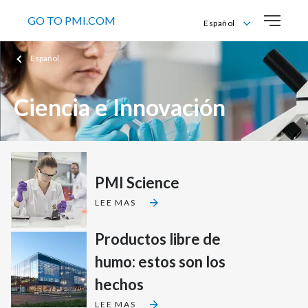
GO TO PMI.COM
Español
English
Español
Español
Ciencia e Innovación
PMI Science
LEE MAS
Productos libre de
humo: estos son los
hechos
LEE MAS