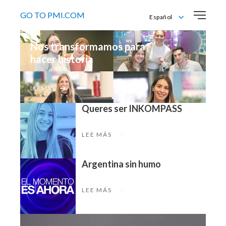
GO TO PMI.COM
Español
English
Nos transformamos para 
Español
hacer historia
LEE MÁS
Queres ser INKOMPASS
LEE MÁS
Argentina sin humo
LEE MÁS