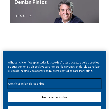
Demian Pintos
LEE MÁS
Philip Morris Argentina,
Al hacer clic en “Aceptar todas las cookies”, usted acepta que las cookies
es la afiliada local de
se guarden en su dispositivo para mejorar la navegación del sitio, analizar
el uso del mismo, y colaborar con nuestros estudios para marketing.
Philip Morris
International (PMI) en
Configuración de cookies
Argentina. Conocé más
Rechazarlas todas
sobre cómo estamos