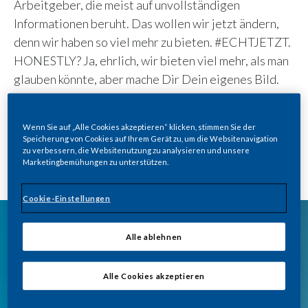
Arbeitgeber, die meist auf unvollständigen
Informationen beruht. Das wollen wir jetzt ändern,
denn wir haben so viel mehr zu bieten. #ECHTJETZT.​
HONESTLY? Ja, ehrlich, wir bieten viel mehr, als man
glauben könnte, aber mache Dir Dein eigenes Bild.
Entdecke was Philip Morris Deutschland als
Arbeitgeber einzigartig macht. Unsere
Wenn Sie auf „Alle Cookies akzeptieren“ klicken, stimmen Sie der
Mitarbeitenden beantworten Deine Fragen. Offen
Speicherung von Cookies auf Ihrem Gerät zu, um die Websitenavigation
und ehrlich, um Dir einen Einblick in die Arbeit bei uns
zu verbessern, die Websitenutzung zu analysieren und unsere
Marketingbemühungen zu unterstützen.
zu geben. #HONESTLY.
Cookie-Einstellungen
Alle ablehnen
Alle Cookies akzeptieren