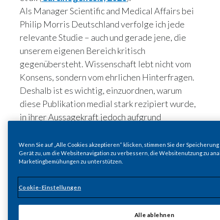
Als Manager Scientific and Medical Affairs bei
Philip Morris Deutschland verfolge ich jede
relevante Studie – auch und gerade jene, die
unserem eigenen Bereich kritisch
gegenübersteht. Wissenschaft lebt nicht vom
Konsens, sondern vom ehrlichen Hinterfragen.
Deshalb ist es wichtig, einzuordnen, warum
diese Publikation medial stark rezipiert wurde,
in ihrer Aussagekraft jedoch aufgrund
methodischer Grenzen eingeschränkt ist.
Was die Studie ist – und
Wenn Sie auf „Alle Cookies akzeptieren“ klicken, stimmen Sie der Speicherung
Gerät zu, um die Websitenavigation zu verbessern, die Websitenutzung zu an
was sie nicht ist
Marketingbemühungen zu unterstützen.
Stewart et al. präsentieren keinen neuen
Cookie-Einstellungen
experimentellen Befund. Es handelt sich um
einen narrativen Review, also eine qualitative
Alle ablehnen