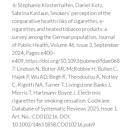
6: Stephanie Klosterhalfen, Daniel Kotz,
Sabrina Kastaun, Smokers’ perception of the
comparative health risks of cigarettes, e-
cigarettes and heated tobacco products: a
survey among the German population, Journal
of Public Health, Volume 46, Issue 3, September
2024, Pages e400–
e409, https://doi.org/10.1093/pubmed/fdae068
7: Lindson N, Butler AR, McRobbie H, Bullen C,
Hajek P, Wu AD, Begh R, Theodoulou A, Notley
C, Rigotti NA, Turner T, Livingstone Banks J,
Morris T, Hartmann-Boyce J. Electronic
cigarettes for smoking cessation. Cochrane
Database of Systematic Reviews 2025, Issue 1.
Art. No.: CD010216. DOI:
10.1002/14651858.CD010216.pub9