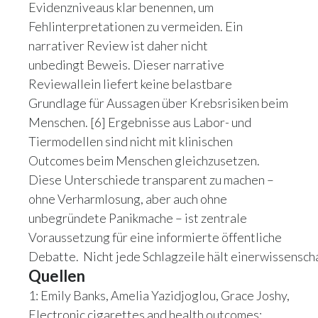
Evidenzniveaus klar benennen, um
Fehlinterpretationen zu vermeiden. Ein
narrativer Review ist daher nicht
unbedingt Beweis. Dieser narrative
Reviewallein liefert keine belastbare
Grundlage für Aussagen über Krebsrisiken beim
Menschen. [6] Ergebnisse aus Labor- und
Tiermodellen sind nicht mit klinischen
Outcomes beim Menschen gleichzusetzen.
Diese Unterschiede transparent zu machen –
ohne Verharmlosung, aber auch ohne
unbegründete Panikmache – ist zentrale
Voraussetzung für eine informierte öffentliche
Debatte. Nicht jede Schlagzeile hält einerwissensch
Quellen
1: Emily Banks, Amelia Yazidjoglou, Grace Joshy,
Electronic cigarettes and health outcomes: