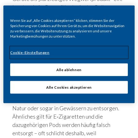
Landen sie im Restmüll oder in der Gelben
Tonne, können die Akkus in Müllfahrzeugen oder
Wenn Sie auf „Alle Cookies akzeptieren“ klicken, stimmen Sie der
Sortieranlagen beschädigt werden – mit teils
Speicherung von Cookies auf Ihrem Gerät zu, um die Websitenavigation
gravierenden Folgen.
zu verbessern, die Websitenutzung zu analysieren und unsere
Marketingbemühungen zu unterstützen.
Sara, wenn du an Nachhaltigkeit in
unserer Branche denkst – was ist das
Cookie-Einstellungen
Thema, das dich gerade am meisten
umtreibt?
Alle ablehnen
Ganz klar: Umweltverschmutzung! Vielen
Konsumentinnen und Konsumenten ist noch
Alle Cookies akzeptieren
nicht ausreichend bewusst, welche negativen
Auswirkungen es hat, Zigarettenkippen in der
Natur oder sogar in Gewässern zu entsorgen.
Ähnliches gilt für E‑Zigaretten und die
dazugehörigen Pods werden häufig falsch
entsorgt – oft schlicht deshalb, weil