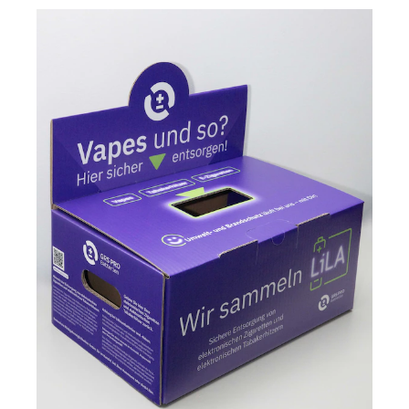
bifa Umweltinstitut (Daten zu
Sammelmengen & Gerätezustand)
Begleitende Aufklärungskommunikation für
Händler und Verbraucher
Externer Fachbeirat mit ausgewiesener
Nachhaltigkeits-Expertise
Warum München? Bayern ist der Sitz von Philip
Morris Deutschland – Verantwortung beginnt
vor der eigenen Haustür. Die Ergebnisse sollen
die Grundlage für eine bundesweite Lösung
schaffen und perspektivisch auf weitere
Bereiche wie Gastronomie oder Hochschulen
ausgeweitet werden.