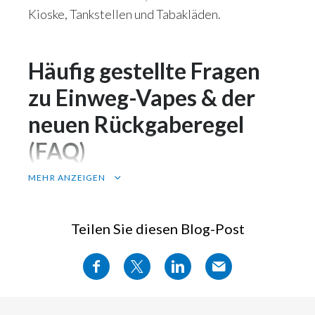
Kioske, Tankstellen und Tabakläden.
Häufig gestellte Fragen
zu Einweg-Vapes & der
neuen Rückgaberegel
(FAQ)
MEHR ANZEIGEN
1. Was ändert sich am 1. Juli 2026 für Einweg-
Vapes?
Ab diesem Datum müssen alle
Teilen Sie diesen Blog-Post
Verkaufsstellen, die Einweg-Vapes anbieten –
auch Kioske, Tankstellen und Tabakläden –
Altgeräte kostenlos zurücknehmen. Ein Neukauf
ist dafür nicht erforderlich.
2. Muss ich mein Gerät dort abgeben, wo ich