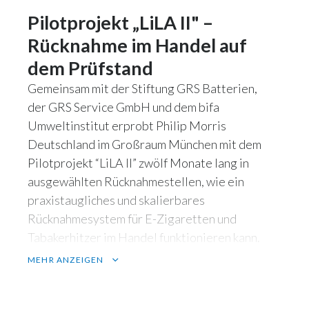
Pilotprojekt „LiLA II" –
Rücknahme im Handel auf
dem Prüfstand
Gemeinsam mit der Stiftung GRS Batterien,
der GRS Service GmbH und dem bifa
Umweltinstitut erprobt Philip Morris
Deutschland im Großraum München mit dem
Pilotprojekt “LiLA II” zwölf Monate lang in
ausgewählten Rücknahmestellen, wie ein
praxistaugliches und skalierbares
Rücknahmesystem für E-Zigaretten und
Tabakerhitzer im Handel funktionieren kann.
MEHR ANZEIGEN
Das macht LiLA II besonders:
Wissenschaftliche Begleitung durch das