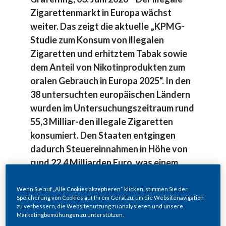
Zigarettenmarkt in Europa wächst
weiter. Das zeigt die aktuelle „KPMG-
Studie zum Konsum von illegalen
Zigaretten und erhitztem Tabak sowie
dem Anteil von Nikotinprodukten zum
oralen Gebrauch in Europa 2025“. In den
38 untersuchten europäischen Ländern
wurden im Untersuchungszeitraum rund
55,3 Milliar-den illegale Zigaretten
konsumiert. Den Staaten entgingen
dadurch Steuereinnahmen in Höhe von
rund 22,4 Milliarden Euro, was einem
Plus von 15,2% Prozent im Vergleich
zum Vorjahr entspricht.
Wenn Sie auf „Alle Cookies akzeptieren“ klicken, stimmen Sie der
Speicherung von Cookies auf Ihrem Gerät zu, um die Websitenavigation
Der Anteil illegaler Produkte am
zu verbessern, die Websitenutzung zu analysieren und unsere
Marketingbemühungen zu unterstützen.
gesamten Zigarettenkonsum stieg auf