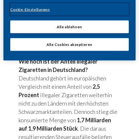
11,1 Prozent. Gleichzeitig nahm die Zahl
Cookie-Einstellungen
gefälschter Zigaretten im Vergleich zum
Vorjahr um 13 Prozent auf 24,7
Milliarden Stück zu. In Deutschland
Alle ablehnen
verursachten illegale Zigaretten im Jahr
2025 Steuerausfälle von rund 486
Alle Cookies akzeptieren
Millionen Euro.
Wie hoch ist der Anteil illegaler
Zigaretten in Deutschland?
Deutschland gehört im europäischen
Vergleich mit einem Anteil von
2,5
Prozent
illegaler Zigaretten weiterhin
nicht zu den Ländern mit den höchsten
Schwarzmarktanteilen. Dennoch stieg die
konsumierte Menge von
1,7 Milliarden
auf 1,9 Milliarden Stück
. Die daraus
resultierenden Steuerausfälle beliefen