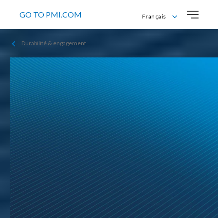
GO TO PMI.COM
Français
Deutsch
Durabilité & engagement
English
Français
Italiano
Comment créer une
usine neutre
en carbone?
Découvrez, à travers le prisme de
la transformation
d'une usine, le parcours de Philip