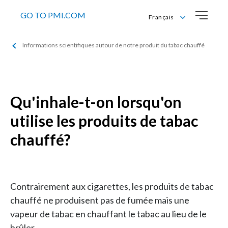
GO TO PMI.COM
Français
Deutsch
Informations scientifiques autour de notre produit du tabac chauffé
English
Français
Italiano
Qu'inhale-t-on lorsqu'on
utilise les produits de tabac
chauffé?
Contrairement aux cigarettes, les produits de tabac
chauffé ne produisent pas de fumée mais une
vapeur de tabac en chauffant le tabac au lieu de le
brûler.