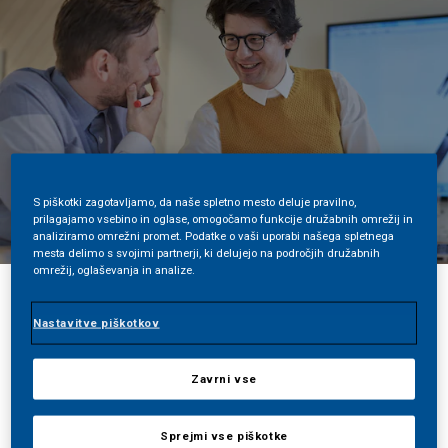
S piškotki zagotavljamo, da naše spletno mesto deluje pravilno,
prilagajamo vsebino in oglase, omogočamo funkcije družabnih omrežij in
analiziramo omrežni promet. Podatke o vaši uporabi našega spletnega
mesta delimo s svojimi partnerji, ki delujejo na področjih družabnih
omrežij, oglaševanja in analize.
Deliti
Nastavitve piškotkov
Zavrni vse
Zgradili smo najuspešnejšo cigaretno
Sprejmi vse piškotke
družbo na svetu z najbolj znanimi in