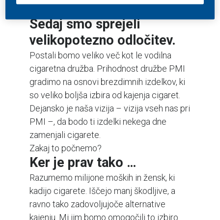
ikoničnimi blagovnimi znamkami.
Sedaj smo sprejeli
velikopotezno odločitev.
Postali bomo veliko več kot le vodilna
cigaretna družba. Prihodnost družbe PMI
gradimo na osnovi brezdimnih izdelkov, ki
so veliko boljša izbira od kajenja cigaret.
Dejansko je naša vizija – vizija vseh nas pri
PMI –, da bodo ti izdelki nekega dne
zamenjali cigarete.
Zakaj to počnemo?
Ker je prav tako …
Razumemo milijone moških in žensk, ki
kadijo cigarete. Iščejo manj škodljive, a
ravno tako zadovoljujoče alternative
kajenju. Mi jim bomo omogočili to izbiro.