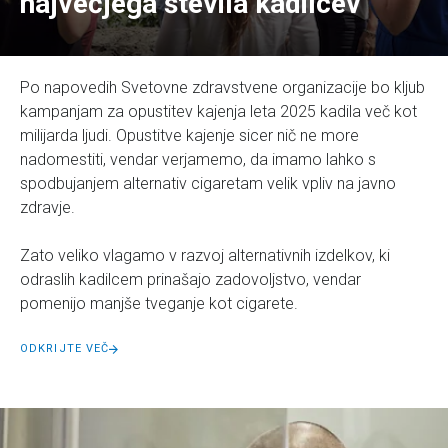
največjega števila kadilcev
Po napovedih Svetovne zdravstvene organizacije bo kljub
kampanjam za opustitev kajenja leta 2025 kadila več kot
milijarda ljudi. Opustitve kajenje sicer nič ne more
nadomestiti, vendar verjamemo, da imamo lahko s
spodbujanjem alternativ cigaretam velik vpliv na javno
zdravje.
Zato veliko vlagamo v razvoj alternativnih izdelkov, ki
odraslih kadilcem prinašajo zadovoljstvo, vendar
pomenijo manjše tveganje kot cigarete.
ODKRIJTE VEČ