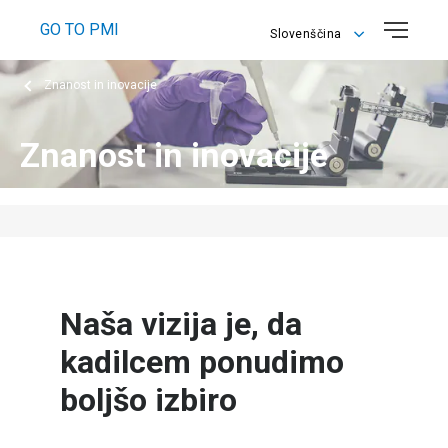
GO TO PMI
Slovenščina
English
Znanost in inovacije
Slovenščina
Znanost in inovacije
Naša vizija je, da
kadilcem ponudimo
boljšo izbiro