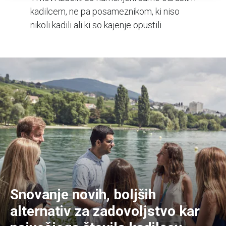
kadilcem, ne pa posameznikom, ki niso
nikoli kadili ali ki so kajenje opustili.
Snovanje novih, boljših
alternativ za zadovoljstvo kar