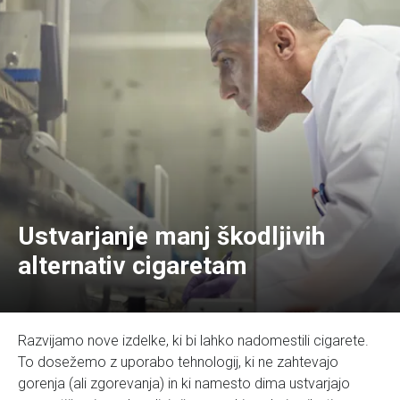
Ustvarjanje manj škodljivih
alternativ cigaretam
Razvijamo nove izdelke, ki bi lahko nadomestili cigarete.
To dosežemo z uporabo tehnologij, ki ne zahtevajo
gorenja (ali zgorevanja) in ki namesto dima ustvarjajo