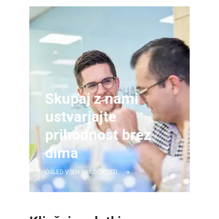
Skupaj z nami
ustvarjajte
prihodnost brez
dima
OGLED VSEH PRILOŽNOSTI