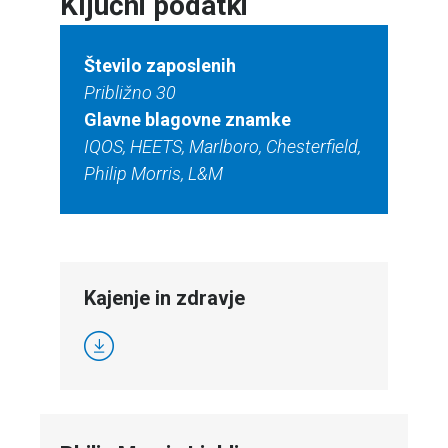
Ključni podatki
Število zaposlenih
Približno 30
Glavne blagovne znamke
IQOS, HEETS, Marlboro, Chesterfield,
Philip Morris, L&M
Kajenje in zdravje