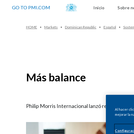
Sobre noso
GO TO PMI.COM
Inicio
Sobre n
HOME
Markets
Dominican Republic
Español
Sosten
Más balance
Philip Morris Internacional lanzó recientement
Al hacer cli
mejorar la n
Configurac