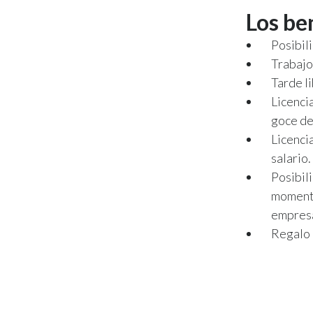
Los be
Posibili
Trabajo
Tarde li
Licenci
goce de
Licenci
salario.
Posibil
momento
empres
Regalo 