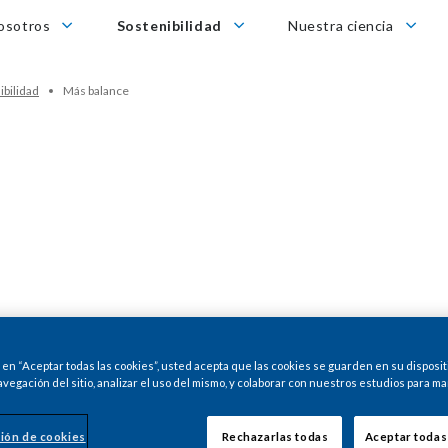
tros
Sostenibilidad
Nuestra ciencia
osotros
Sostenibilidad
Nuestra ciencia
ibilidad
Más balance
e un nuevo plan de beneficios llamado +Más balance, como 
c en “Aceptar todas las cookies”, usted acepta que las cookies se guarden en su disposit
avegación del sitio, analizar el uso del mismo, y colaborar con nuestros estudios para ma
ión de cookies
Rechazarlas todas
Aceptar todas