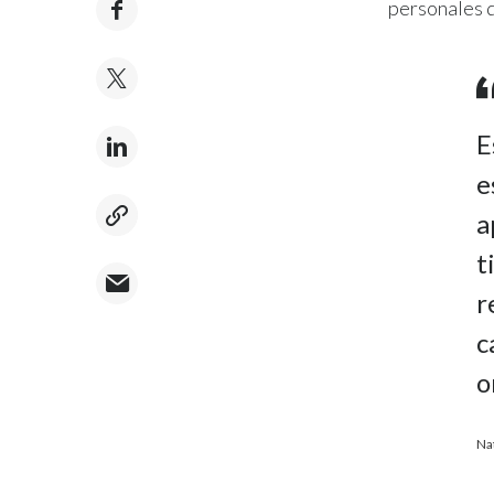
personales d
E
e
a
t
r
c
o
Na