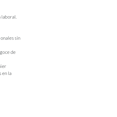
a laboral.
onales sin
 goce de
uier
 en la