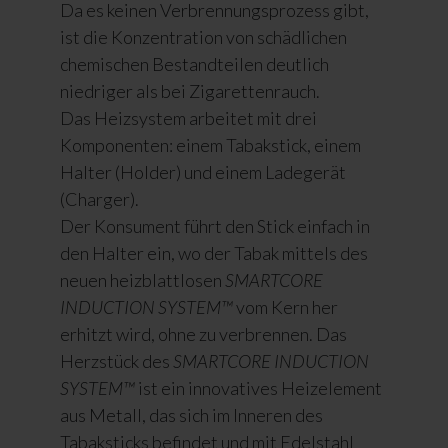
Da es keinen Verbrennungsprozess gibt,
ist die Konzentration von schädlichen
chemischen Bestandteilen deutlich
niedriger als bei Zigarettenrauch.
Das Heizsystem arbeitet mit drei
Komponenten: einem Tabakstick, einem
Halter (Holder) und einem Ladegerät
(Charger).
Der Konsument führt den Stick einfach in
den Halter ein, wo der Tabak mittels des
neuen heizblattlosen
SMARTCORE
INDUCTION SYSTEM™
vom Kern her
erhitzt wird, ohne zu verbrennen. Das
Herzstück des
SMARTCORE INDUCTION
SYSTEM™
ist ein innovatives Heizelement
aus Metall, das sich im Inneren des
Tabaksticks befindet und mit Edelstahl