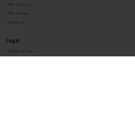
PMI Science
PMI Privacy
Speak up
Legal
Terms of Use
Legal Documents
Cookie-Präferenzen
Folgen Sie uns
PRIVACY NOTICE
FAQ
GLOSSARY
CONTACT US