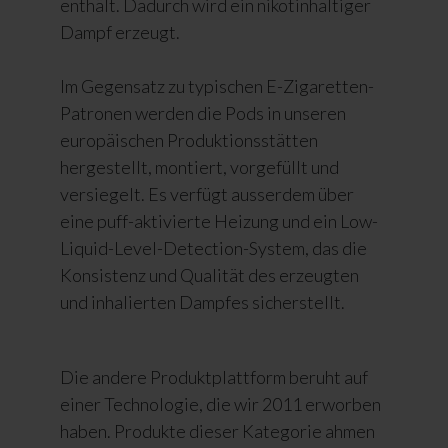
enthält. Dadurch wird ein nikotinhaltiger
Dampf erzeugt.
Im Gegensatz zu typischen E-Zigaretten-
Patronen werden die Pods in unseren
europäischen Produktionsstätten
hergestellt, montiert, vorgefüllt und
versiegelt. Es verfügt ausserdem über
eine puff-aktivierte Heizung und ein Low-
Liquid-Level-Detection-System, das die
Konsistenz und Qualität des erzeugten
und inhalierten Dampfes sicherstellt.
Die andere Produktplattform beruht auf
einer Technologie, die wir 2011 erworben
haben. Produkte dieser Kategorie ahmen