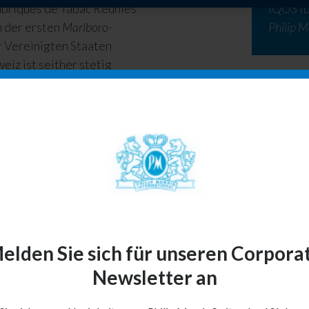
Fabriques de Tabac Réunies
IQOS I
n der ersten
Marlboro
-
Philip M
r Vereinigten Staaten
eiz ist seither stetig
gs- und
 die Schweiz im Zentrum
nft.
sfreien Alternativen und
.
elden Sie sich für unseren Corpora
Newsletter an