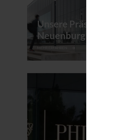
Unsere Präsenz in
Neuenburg
MEHR ERFAHREN