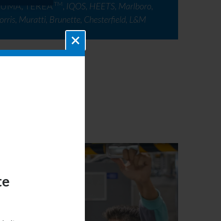
TM
LUMA, TEREA
,
IQOS, HEETS, Marlboro,
orris, Muratti, Brunette, Chesterfield, L&M
te