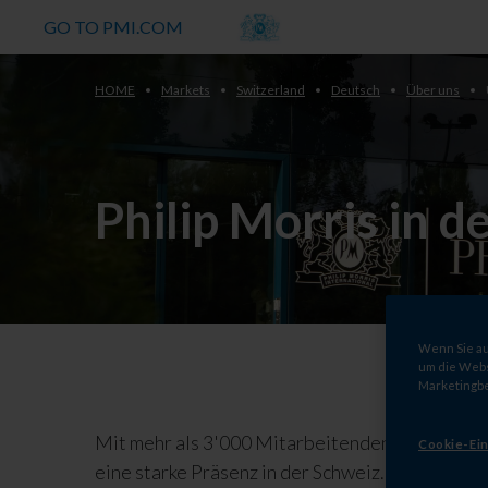
GO TO PMI.COM
HOME
Markets
Switzerland
Deutsch
Über uns
Philip Morris in d
Wenn Sie auf
um die Webs
Marketingb
Mit mehr als 3'000 Mitarbeitenden hat Philip M
Cookie-Ein
eine starke Präsenz in der Schweiz.
Unsere Gesc