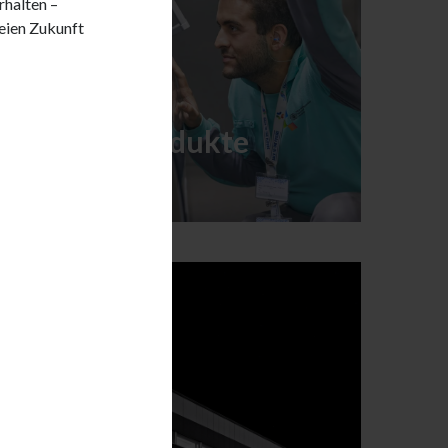
rhalten –
reien Zukunft
Unsere Produkte
MEHR ERFAHREN