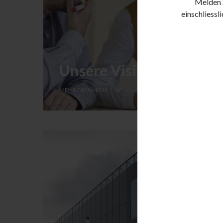
Melden S
einschliessl
Unsere Vision
MEHR ERFAHREN