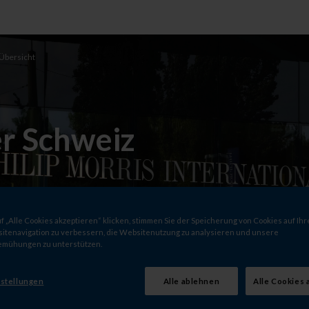
Übersicht
er Schweiz
 „Alle Cookies akzeptieren“ klicken, stimmen Sie der Speicherung von Cookies auf Ihr
itenavigation zu verbessern, die Websitenutzung zu analysieren und unsere
emühungen zu unterstützen.
orris International (PMI)
stellungen
Alle ablehnen
Alle Cookies 
hichte in der Schweiz
Haupt