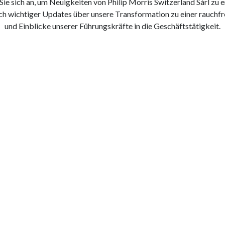
ie sich an, um Neuigkeiten von Philip Morris Switzerland Sàrl zu e
ich wichtiger Updates über unsere Transformation zu einer rauchf
und Einblicke unserer Führungskräfte in die Geschäftstätigkeit.
Mitteilung unseres
Schweizer CEO
MEHR ERFAHREN