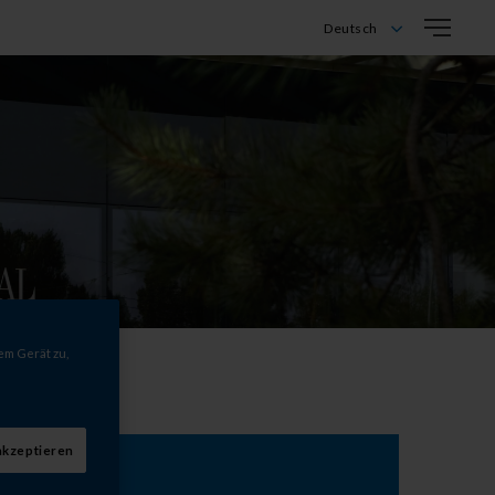
Deutsch
Deutsch
English
Français
Italiano
em Gerät zu,
akzeptieren
marken