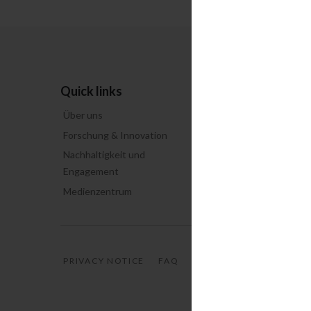
Quick links
Globale Initiati
Über uns
Unsmoke Your Worl
Forschung & Innovation
PMI Science
Nachhaltigkeit und
PMI Privacy
Engagement
Speak up
Medienzentrum
PRIVACY NOTICE
FAQ
GLOSSARY
CONTACT 