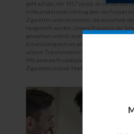
geht auf das Jahr 1957 zurück, als wir mit den 
in Neuchâtel einen Vertrag über die Produktio
Zigaretten unterzeichneten, die ausserhalb de
hergestellt wurden. Unsere Präsenz in der Schw
gewachsen und mit unserem globalen Forschun
Entwicklunsgzentrum am Neuenburgersee steht
unserer Transformation in eine rauchfreie Zuku
Mit unserem Produktportfolio and verbrennung
Zigaretten sind wir Marktführer in der Schweiz
M