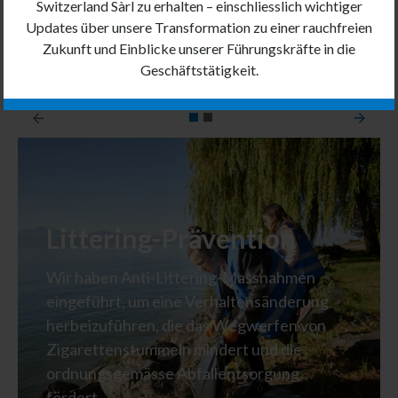
Switzerland Sàrl zu erhalten – einschliesslich wichtiger
Updates über unsere Transformation zu einer rauchfreien
MEHR ERFAHREN
Zukunft und Einblicke unserer Führungskräfte in die
Geschäftstätigkeit.
Littering-Prävention
Wir haben Anti-Littering-Massnahmen
eingeführt, um eine Verhaltensänderung
herbeizuführen, die das Wegwerfen von
Zigarettenstummeln mindert und die
ordnungsgemässe Abfallentsorgung
fördert.