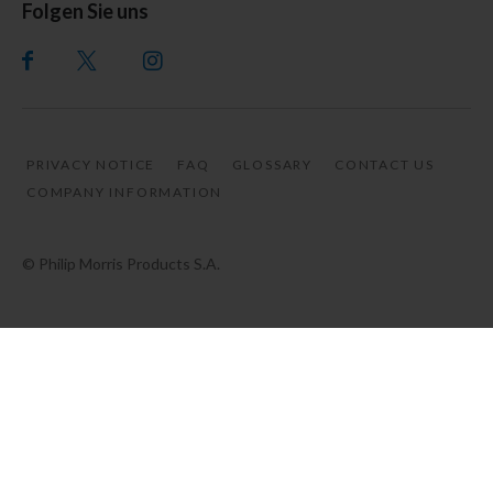
Folgen Sie uns
PRIVACY NOTICE
FAQ
GLOSSARY
CONTACT US
COMPANY INFORMATION
© Philip Morris Products S.A.