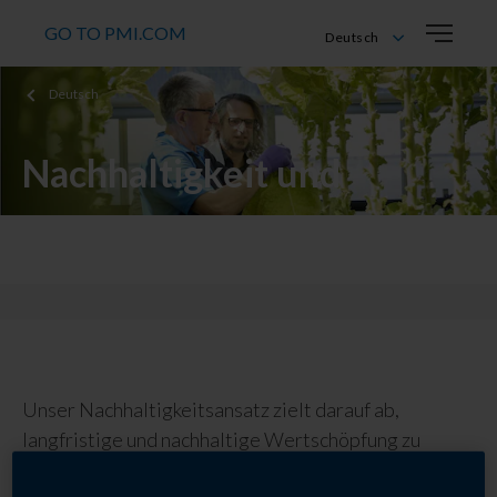
GO TO PMI.COM
Deutsch
Deutsch
Deutsch
English
Français
Italiano
Nachhaltigkeit und
Engagement
Unser Nachhaltigkeitsansatz zielt darauf ab,
langfristige und nachhaltige Wertschöpfung zu
erzielen und gleichzeitig die Auswirkungen unserer