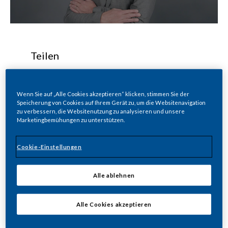
Teilen
Wenn Sie auf „Alle Cookies akzeptieren“ klicken, stimmen Sie der
Lausanne, le 27 février 2025 – Philip Morris
Speicherung von Cookies auf Ihrem Gerät zu, um die Websitenavigation
Suisse annonce la nomination de Xavier
zu verbessern, die Websitenutzung zu analysieren und unsere
Marketingbemühungen zu unterstützen.
Ducarroz au poste de Directeur général. Il
succède à Dominique Leroux qui a dirigé la
filiale suisse de Philip Morris International
Cookie-Einstellungen
avec succès au cours des sept dernières
années.
Alle ablehnen
Alle Cookies akzeptieren
Sous la direction de Dominique Leroux, qui
part à la retraite après 34 ans au sein la