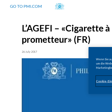
GO TO PMI.COM
L’AGEFI – «Cigarette à
prometteur» (FR)
26 July 2017
Wenn Sie auf
um die Webs
Marketingb
Cookie-Ein