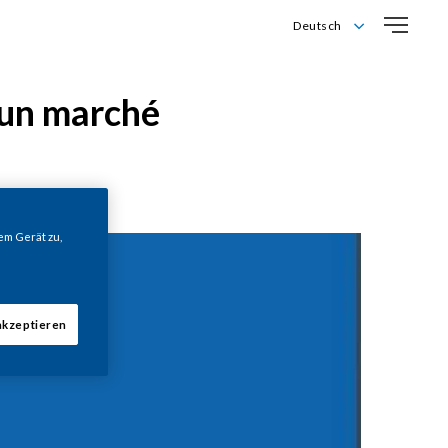
Deutsch
Deutsch
English
r un marché
Français
Italiano
em Gerät zu,
akzeptieren