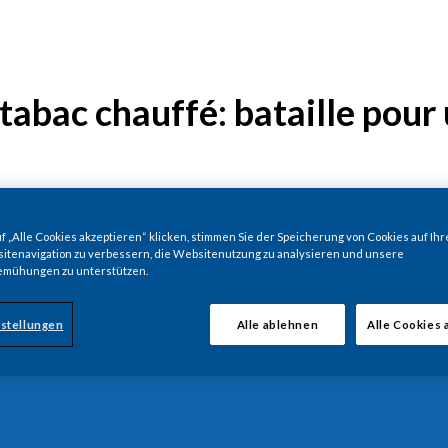
 tabac chauffé: bataille pou
 „Alle Cookies akzeptieren“ klicken, stimmen Sie der Speicherung von Cookies auf Ihr
itenavigation zu verbessern, die Websitenutzung zu analysieren und unsere
emühungen zu unterstützen.
stellungen
Alle ablehnen
Alle Cookies 