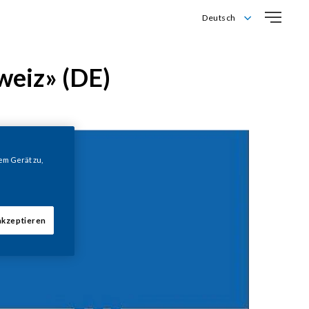
Deutsch
Deutsch
English
weiz» (DE)
Français
Italiano
em Gerät zu,
akzeptieren