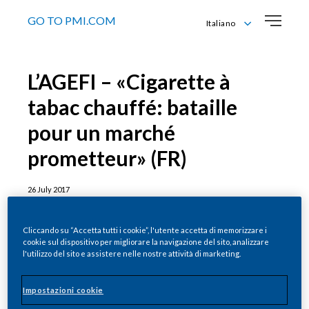
GO TO PMI.COM
Italiano
Deutsch
English
L’AGEFI – «Cigarette à
Français
Italiano
tabac chauffé: bataille
pour un marché
prometteur» (FR)
26 July 2017
Cliccando su “Accetta tutti i cookie”, l'utente accetta di memorizzare i
cookie sul dispositivo per migliorare la navigazione del sito, analizzare
l'utilizzo del sito e assistere nelle nostre attività di marketing.
Impostazioni cookie