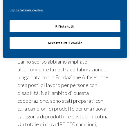
profonda trasformazione: Il nostro
Impostazioni cookie
obiettivo è sostituire le sigarette con
prodotti senza fumo per gli adulti che
Rifiuta tutti
altrimenti continuerebbero a fumare. La
sostenibilità e l'impegno sociale sono in
Accetta tutti i cookie
primo piano in questo sforzo.
L'anno scorso abbiamo ampliato
ulteriormente la nostra collaborazione di
lunga data con la Fondazione Alfaset, che
crea posti di lavoro per persone con
disabilità. Nell'ambito di questa
cooperazione, sono stati preparati con
cura campioni di prodotto per una nuova
categoria di prodotti, le buste di nicotina.
Un totale di circa 180.000 campioni,