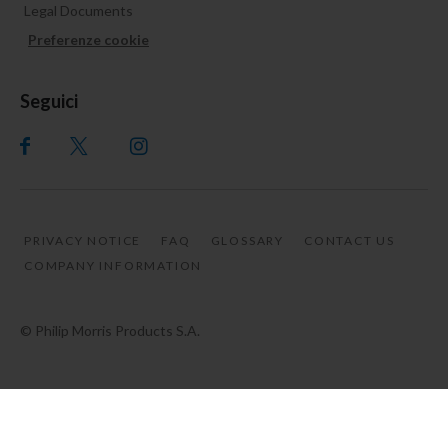
Legal Documents
Preferenze cookie
Seguici
PRIVACY NOTICE
FAQ
GLOSSARY
CONTACT US
COMPANY INFORMATION
© Philip Morris Products S.A.