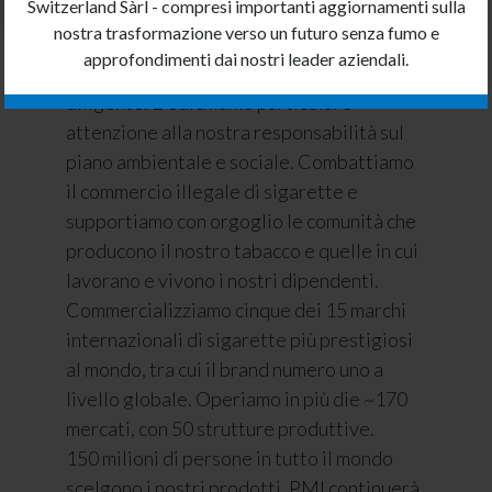
Chi Siamo
Switzerland Sàrl - compresi importanti aggiornamenti sulla
nostra trasformazione verso un futuro senza fumo e
Ci impegniamo ad essere un eccellente
approfondimenti dai nostri leader aziendali.
datore di lavoro ed un corporate citizen
diligente. Dedichiamo particolare
attenzione alla nostra responsabilità sul
piano ambientale e sociale. Combattiamo
il commercio illegale di sigarette e
supportiamo con orgoglio le comunità che
producono il nostro tabacco e quelle in cui
lavorano e vivono i nostri dipendenti.
Commercializziamo cinque dei 15 marchi
internazionali di sigarette più prestigiosi
al mondo, tra cui
il brand numero uno a
livello globale. Operiamo in più die
~170
mercati, con 50 strutture produttive.
150 milioni di persone in tutto il mondo
scelgono i nostri prodotti. PMI continuerà