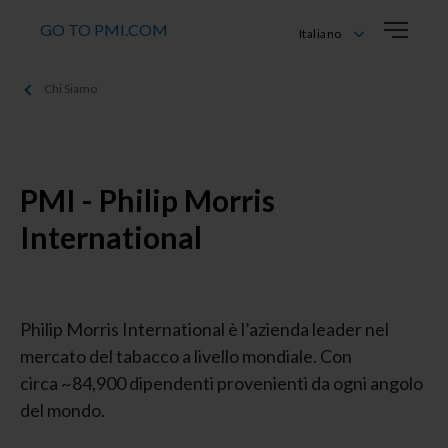
GO TO PMI.COM
Italiano
Deutsch
Chi Siamo
English
Français
Italiano
PMI - Philip Morris
International
Philip Morris International è l’azienda leader nel
mercato del tabacco a livello mondiale. Con
circa ~84,900 dipendenti provenienti da ogni angolo
del mondo.