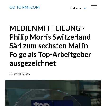
GO TO PMI.COM
Italiano
Deutsch
English
MEDIENMITTEILUNG -
Français
Italiano
Philip Morris Switzerland
Sàrl zum sechsten Mal in
Folge als Top-Arbeitgeber
ausgezeichnet
03 February 2022