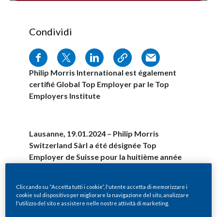
Condividi
Philip Morris International est également
certifié Global Top Employer par le Top
Employers Institute
Lausanne, 19.01.2024
–
Philip Morris
Switzerland Sàrl a été désignée Top
Employer de Suisse pour la huitième année
consécutive. Cette certification
récompense l’excellence de PMI en termes
Cliccando su “Accetta tutti i cookie”, l'utente accetta di memorizzare i
de ressources humaines, l’établissant parmi
cookie sul dispositivo per migliorare la navigazione del sito, analizzare
les employeurs soucieux de répondre aux
l'utilizzo del sito e assistere nelle nostre attività di marketing.
besoins d’une main-d’œuvre internationale.