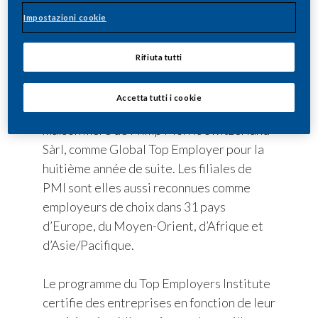
Impostazioni cookie
La certification Top Employer est le
Rifiuta tutti
résultat d’une évaluation par le Top
Employers Institute; celui-ci a désigné
Accetta tutti i cookie
Philip Morris International (PMI), la
maison mère de Philip Morris Switzerland
Sàrl, comme Global Top Employer pour la
huitième année de suite. Les filiales de
PMI sont elles aussi reconnues comme
employeurs de choix dans 31 pays
d’Europe, du Moyen-Orient, d’Afrique et
d’Asie/Pacifique.
Le programme du Top Employers Institute
certifie des entreprises en fonction de leur