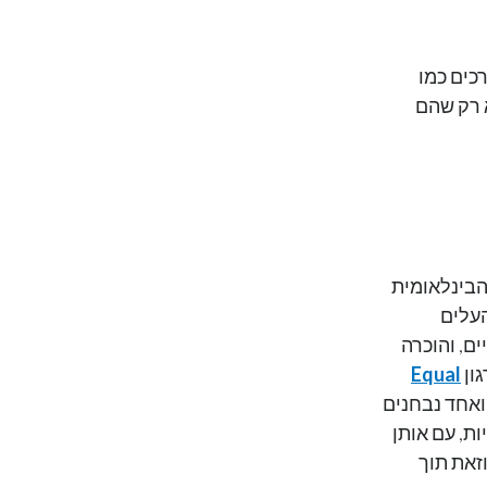
כים כמו
א רק שהם
הבינלאומית
עלים
ם, והוכרה
גון
Equal
ואחד נבחנים
ות, עם אותן
זאת תוך