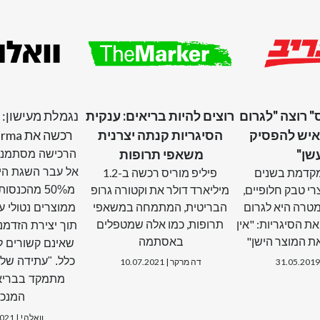
" רוצה "לגרום
רוצים להיות בריאים: ענקית
נגמלת מעישון: 
איש להפסיק
הסיגריות קנתה יצרנית
רכשה את Fertin Pharma
שן"
משאפי תרופות
הרכישה מסתמנת
קדמת בשנים
פיליפ מוריס רכשה ב-1.2
אל עבר השגת הי
י טבק חלופיים,
מיליארד דולר את וקטורה גרופ
מ50% מהכנס
טרה היא לגרום
הבריטית, המתמחה במשאפי
ת הסיגריות: "אין
תרופות, כמו אלה שמטפלים
תוך יצירת הזדמנ
ת המוצר הישן"
באסתמה
שאינם קשורים לט
כלל. "עתידה של 
דה מרקר | 10.07.2021
מתמקד בבריאו
המנכ"
וואלה! | 03.10.2021