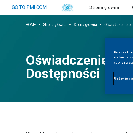
O n
GO TO PMI.COM
Strona główna
HOME
Strona główna
Strona główna
Oświadczenie o 
Poprzez kli
Oświadczenie o
cookie na s
strony i ws
Dostępności
Ustawienia