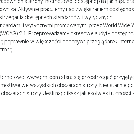
 zapewnienia strony internetowej dostępnej dla jak najszer
kownika. Aktywnie pracujemy nad zwiększaniem dostępnośc
strzegania dostępnych standardów i wytycznych.
tandardami i wytycznymi promowanymi przez World Wide W
(WCAG) 2.1. Przeprowadzamy okresowe audyty dostępności
ę poprawnie w większości obecnych przeglądarek interne
tronę.
y internetowej www.pmi.com stara się przestrzegać przyj
to możliwe we wszystkich obszarach strony. Nieustannie 
szarach strony. Jeśli napotkasz jakiekolwiek trudności 