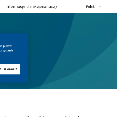
Informacje dla akcjonariuszy
Polski
English
Polski
ie plików
orzystania
liki cookie