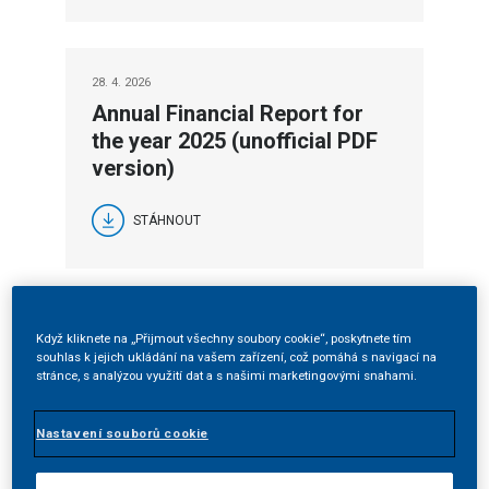
28. 4. 2026
Annual Financial Report for
the year 2025 (unofficial PDF
version)
STÁHNOUT
Když kliknete na „Přijmout všechny soubory cookie“, poskytnete tím
souhlas k jejich ukládání na vašem zařízení, což pomáhá s navigací na
stránce, s analýzou využití dat a s našimi marketingovými snahami.
2025
Nastavení souborů cookie
30. 9. 2025