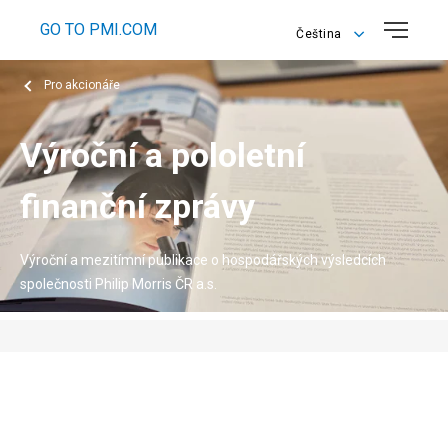
GO TO PMI.COM
Čeština
Čeština
Pro akcionáře
English
Výroční a pololetní
finanční zprávy
Výroční a mezitímní publikace o hospodářských výsledcích
společnosti Philip Morris ČR a.s.