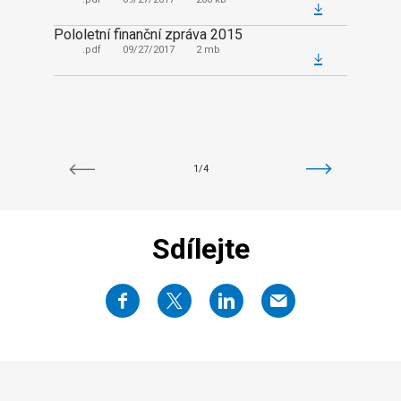
Polole
Pololetní finanční zpráva 2015
.pd
.pdf
09/27/2017
2 mb
Mezití
3. 201
.pd
1/4
Sdílejte