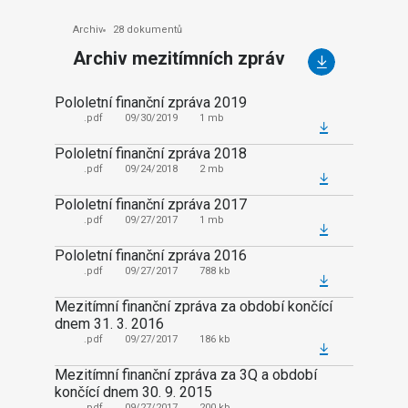
Archiv
28 dokumentů
Archiv mezitímních zpráv
Pololetní finanční zpráva 2019
Mezití
dnem 3
.pdf
09/30/2019
1 mb
.pd
Pololetní finanční zpráva 2018
Mezití
.pdf
09/24/2018
2 mb
končíc
Pololetní finanční zpráva 2017
.pd
.pdf
09/27/2017
1 mb
Polole
Pololetní finanční zpráva 2016
.pd
.pdf
09/27/2017
788 kb
Mezití
Mezitímní finanční zpráva za období končící
dnem 3
dnem 31. 3. 2016
.pd
.pdf
09/27/2017
186 kb
Mezití
Mezitímní finanční zpráva za 3Q a období
končíc
končící dnem 30. 9. 2015
.pd
.pdf
09/27/2017
200 kb