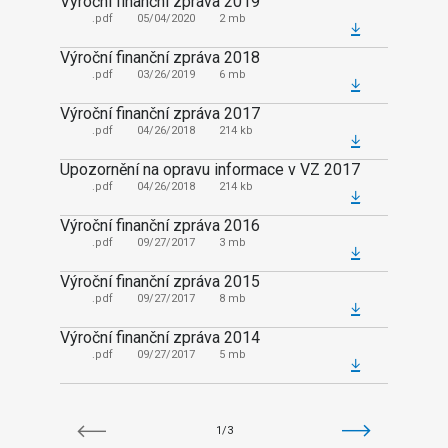
Výroční finanční zpráva 2019
Výročn
.pdf
05/04/2020
2 mb
.pd
Výroční finanční zpráva 2018
Výročn
.pdf
03/26/2019
6 mb
.pd
Výroční finanční zpráva 2017
Výročn
.pdf
04/26/2018
214 kb
.pd
Upozornění na opravu informace v VZ 2017
Výročn
.pdf
04/26/2018
214 kb
.pd
Výroční finanční zpráva 2016
Výročn
.pdf
09/27/2017
3 mb
.pd
Výroční finanční zpráva 2015
Výročn
.pdf
09/27/2017
8 mb
.pd
Výroční finanční zpráva 2014
Výročn
.pdf
09/27/2017
5 mb
.pd
1/3