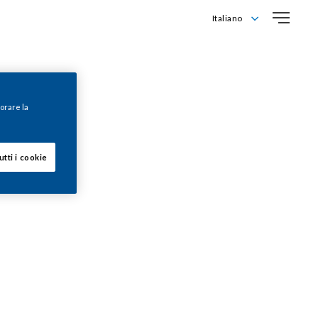
Italiano
English
Italiano
iorare la
utti i cookie