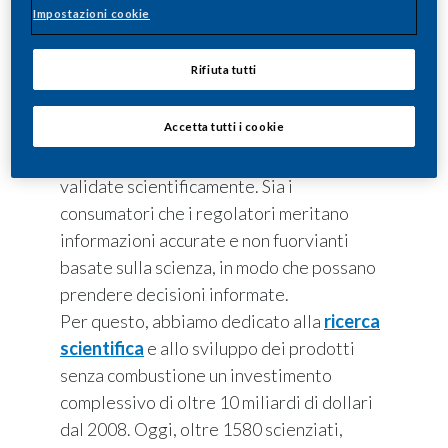
Impostazioni cookie
senza combustione richiede una profonda
trasformazione del modello di business e
Rifiuta tutti
dell’organizzazione, e necessita di
competenze nuove e di altissimo livello.
Accetta tutti i cookie
Infatti, è fondamentale che valide
alternative alle sigarette siano valutate e
validate scientificamente. Sia i
consumatori che i regolatori meritano
informazioni accurate e non fuorvianti
basate sulla scienza, in modo che possano
prendere decisioni informate.
Per questo, abbiamo dedicato alla
ricerca
scientifica
e allo sviluppo dei prodotti
senza combustione un investimento
complessivo di oltre 10 miliardi di dollari
dal 2008. Oggi, oltre 1580 scienziati,