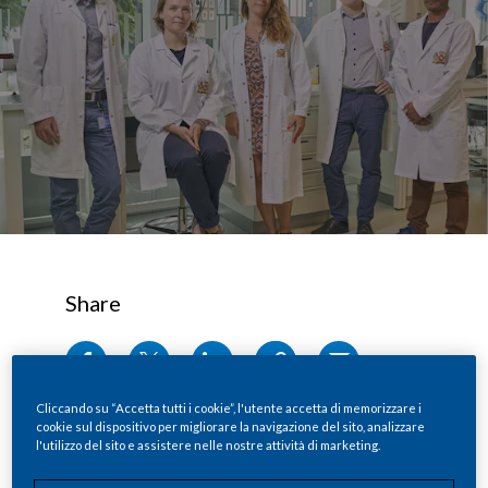
Share
Costruire un futuro in cui tutti i fumatori
Cliccando su “Accetta tutti i cookie”, l'utente accetta di memorizzare i
adulti che diversamente continuerebbero
cookie sul dispositivo per migliorare la navigazione del sito, analizzare
l'utilizzo del sito e assistere nelle nostre attività di marketing.
a fumare decidano di abbandonare le
sigarette per passare a nuovi prodotti