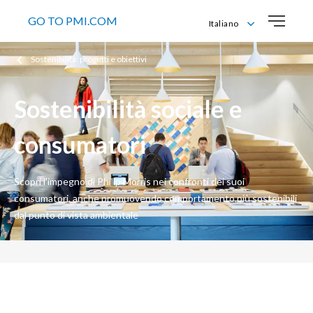
GO TO PMI.COM
Italiano
English
Sostenibilità: progetti e obiettivi
Italiano
Sostenibilità sociale e
consumatori
Scopri l'impegno di Philip Morris nei confronti dei suoi
consumatori, anche promuovendo comportamento più sostenibili
dal punto di vista ambientale