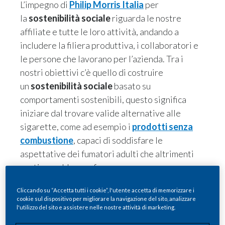
L’impegno di
Philip Morris Italia
per
la
sostenibilità sociale
riguarda le nostre
affiliate e tutte le loro attività, andando a
includere la filiera produttiva, i collaboratori e
le persone che lavorano per l’azienda. Tra i
nostri obiettivi c’è quello di costruire
un
sostenibilità sociale
basato su
comportamenti sostenibili, questo significa
iniziare dal trovare valide alternative alle
sigarette, come ad esempio i
prodotti senza
combustione
, capaci di soddisfare le
aspettative dei fumatori adulti che altrimenti
continuerebbero a fumare.
Scopri le iniziative che promuoviamo a tutela
Cliccando su “Accetta tutti i cookie”, l'utente accetta di memorizzare i
dei nostri dipendenti, dei consumatori e
cookie sul dispositivo per migliorare la navigazione del sito, analizzare
dell’ambiente.
l'utilizzo del sito e assistere nelle nostre attività di marketing.