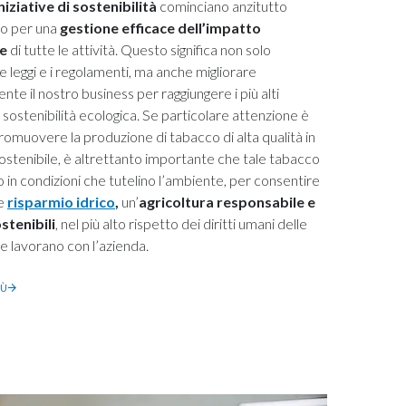
niziative di sostenibilità
cominciano anzitutto
no per una
gestione efficace dell’impatto
e
di tutte le attività. Questo significa non solo
le leggi e i regolamenti, ma anche migliorare
te il nostro business per raggiungere i più alti
 sostenibilità ecologica. Se particolare attenzione è
romuovere la produzione di tabacco di alta qualità in
 sostenibile, è altrettanto importante che tale tabacco
to in condizioni che tutelino l’ambiente, per consentire
re
risparmio idrico
,
un’
agricoltura responsabile e
stenibili
, nel più alto rispetto dei diritti umani delle
 lavorano con l’azienda.
IÙ