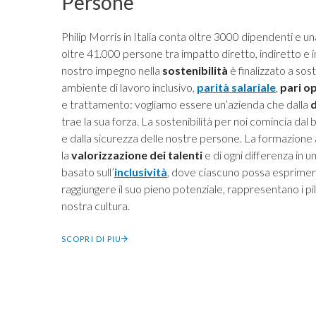
Persone
Philip Morris in Italia conta oltre 3000 dipendenti e una 
oltre 41.000 persone tra impatto diretto, indiretto e in
nostro impegno nella
sostenibilità
è finalizzato a so
ambiente di lavoro inclusivo,
parità salariale
,
pari o
e trattamento: vogliamo essere un’azienda che dalla
d
trae la sua forza. La sostenibilità per noi comincia da
e dalla sicurezza delle nostre persone. La formazione
la
valorizzazione dei talenti
e di ogni differenza in 
basato sull’
inclusività
, dove ciascuno possa esprimer
raggiungere il suo pieno potenziale, rappresentano i pil
nostra cultura.
SCOPRI DI PIU