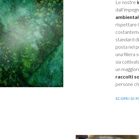
Le nostre
i
dall’impeg
ambiental
rispettare 
costantemen
standard di
posta nel p
una filiera
sia coltiva
un maggio
raccolti so
persone che
SCOPRI DI P