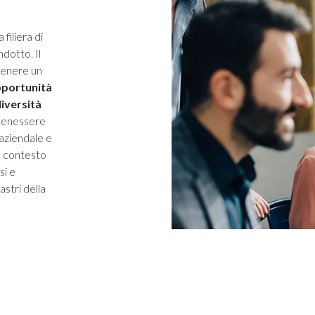
filiera di
dotto. Il
stenere un
pportunità
iversità
l benessere
 aziendale e
un contesto
si e
astri della