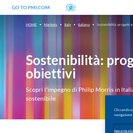
GO TO PMI.COM
HOME
Markets
Italy
Italiano
Sostenibilità: progetti e
Sostenibilità: prog
obiettivi
Scopri l'impegno di Philip Morris in Ital
sostenibile
Cliccando su 
navigazione d
Impostazio