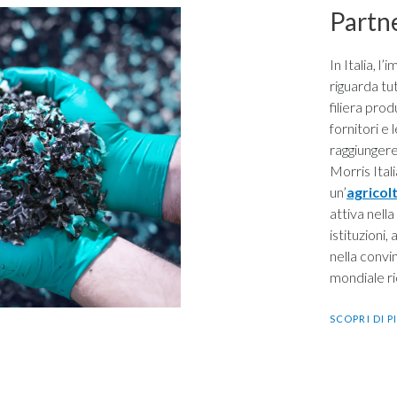
Partn
In Italia, l
riguarda tut
filiera prod
fornitori e 
raggiungere
Morris Ital
un’
agricol
attiva nella
istituzioni,
nella convi
mondiale ri
SCOPRI DI P