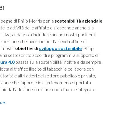
er
’impegno di Philip Morris per la
sostenibilità aziendale
te le attività delle affiliate e si espande anche alla
uttiva, andando a includere anche i nostri partner, i
le persone che lavorano per l’azienda al fine di
 i nostri
obiettivi di
sviluppo sostenibile
. Philip
ia ha sottoscritto accordi e programmi a supporto di
tura 4.0
basata sulla sostenibilità, inoltre è da sempre
 lotta al traffico illecito di tabacchi e collabora con
 autorità e altri attori del settore pubblico e privato,
nzione che l’approccio a un fenomeno di portata
chieda l’adozione di misure coordinate e integrate.
IU