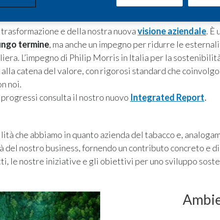
a trasformazione e della nostra nuova
visione aziendale
. È
lungo termine
, ma anche un impegno per ridurre le esternal
iliera. L’impegno di Philip Morris in Italia per la sostenibili
e alla catena del valore, con rigorosi standard che coinvolgo
n noi.
i progressi consulta il nostro nuovo
Integrated Report
.
lità che abbiamo in quanto azienda del tabacco e, analogam
à del nostro business, fornendo un contributo concreto e dir
tti, le nostre iniziative e gli obiettivi per uno sviluppo sost
Ambi