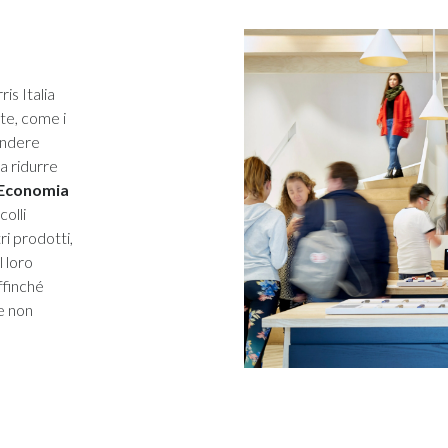
is Italia
tte, come i
endere
 a ridurre
r Economia
colli
ri prodotti,
l loro
ffinché
e non