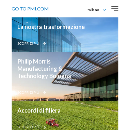
GO TO PMI.COM
Italiano
English
La nostra trasformazione
Italiano
SCOPRI DI PIÙ
Philip Morris 
Manufacturing & 
Technology Bologna
SCOPRI DI PIÙ
Accordi di filiera
SCOPRI DI PIÙ