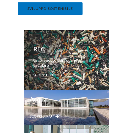
SVILUPPO SOSTENIBILE
REC
Un progetto per l'economia
circolare
SCOPRI DI PIÙ
Acqua
SCOPRI DI PIÙ