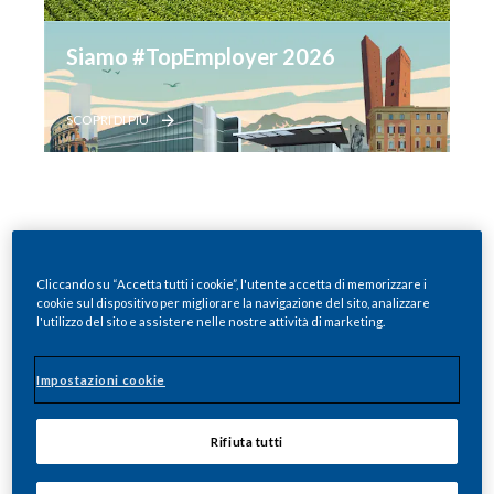
Siamo #TopEmployer 2026
SCOPRI DI PIÙ
Cliccando su “Accetta tutti i cookie”, l'utente accetta di memorizzare i
cookie sul dispositivo per migliorare la navigazione del sito, analizzare
SCIENZA E INNOVAZIONE
l'utilizzo del sito e assistere nelle nostre attività di marketing.
Impostazioni cookie
Rifiuta tutti